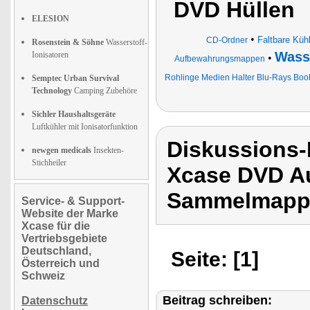
DVD Hüllen
ELESION
•
Faltbare Küh
CD-Ordner
Rosenstein & Söhne
Wasserstoff-
Wasse
Ionisatoren
•
Aufbewahrungsmappen
Rohlinge Medien Halter Blu-Rays Book
Semptec Urban Survival
Technology
Camping Zubehöre
Sichler Haushaltsgeräte
Luftkühler mit Ionisatorfunktion
Diskussions
newgen medicals
Insekten-
Stichheiler
Xcase DVD A
Sammelmappe
Service- & Support-
Website der Marke
Xcase für die
Vertriebsgebiete
Deutschland,
Seite: [1]
Österreich und
Schweiz
Beitrag schreiben:
Datenschutz