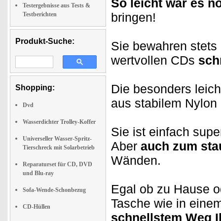
So leicht war es no
Testergebnisse aus Tests &
bringen!
Testberichten
Produkt-Suche:
Sie bewahren stets 
wertvollen CDs
sch
Die besonders leic
Shopping:
aus stabilem Nylon 
Dvd
Wasserdichter Trolley-Koffer
Sie ist einfach sup
Universeller Wasser-Spritz-
Aber
auch zum stau
Tierschreck mit Solarbetrieb
Wänden.
Reparaturset für CD, DVD
und Blu-ray
Egal ob zu Hause o
Sofa-Wende-Schonbezug
Tasche wie in eine
CD-Hüllen
schnellstem Weg I