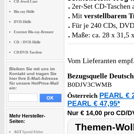
CD-Jewel-Case
2er-Set CD-Taschen 
Blu-ray Hülle
Mit
verstellbarem 
DVD-Hülle
Für je 240 CDs, DVD
Externer Blu-ray-Brenner
Maße: ca. 28 x 31,5 
CD- / DVD-Hülle
CD/DVD-Taschen
Vom Lieferanten emp
Bleiben Sie mit uns im
Kontakt und tragen Sie
Bezugsquelle
Deutsch
hier Ihre E-Mail-Adresse
für unsere HotPrice-Mail
B0DJV3CWMB
ein:
PEARL € 2
Österreich
PEARL € 47,95*
Nur € 14,00 pro CD/
Mehr Hersteller-
Seiten:
Themen-Wolk
AGT
Epoxid Kleber