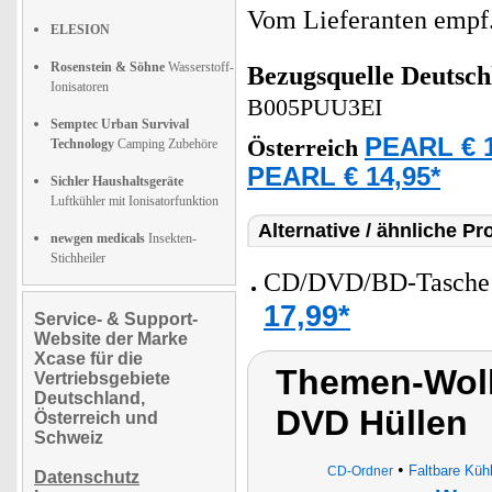
Vom Lieferanten emp
ELESION
Rosenstein & Söhne
Wasserstoff-
Bezugsquelle
Deutsch
Ionisatoren
B005PUU3EI
Semptec Urban Survival
PEARL € 1
Österreich
Technology
Camping Zubehöre
PEARL € 14,95*
Sichler Haushaltsgeräte
Luftkühler mit Ionisatorfunktion
Alternative / ähnliche Pr
newgen medicals
Insekten-
Stichheiler
CD/DVD/BD-Tasche 
17,99*
Service- & Support-
Website der Marke
Xcase für die
Themen-Wolk
Vertriebsgebiete
Deutschland,
DVD Hüllen
Österreich und
Schweiz
•
Faltbare Küh
CD-Ordner
Datenschutz