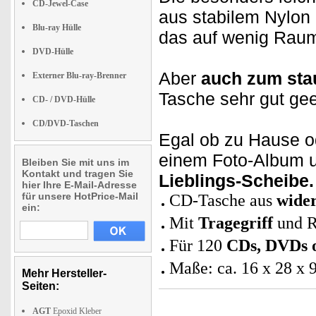
CD-Jewel-Case
aus stabilem Nylon 
Blu-ray Hülle
das auf wenig Raum 
DVD-Hülle
Aber
auch zum stau
Externer Blu-ray-Brenner
Tasche sehr gut gee
CD- / DVD-Hülle
CD/DVD-Taschen
Egal ob zu Hause od
einem Foto-Album 
Bleiben Sie mit uns im
Kontakt und tragen Sie
Lieblings-Scheibe.
hier Ihre E-Mail-Adresse
für unsere HotPrice-Mail
CD-Tasche aus
wide
ein:
Mit
Tragegriff
und R
Für 120
CDs, DVDs o
Maße: ca. 16 x 28 x 
Mehr Hersteller-
Seiten:
AGT
Epoxid Kleber