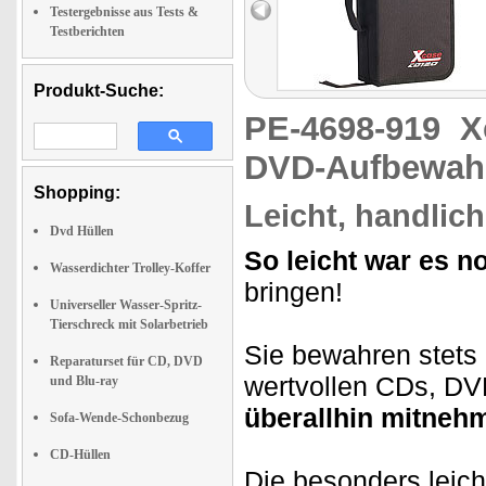
Testergebnisse aus Tests &
Testberichten
Produkt-Suche:
PE-4698-919
X
DVD-Aufbewah
Shopping:
Leicht, handlich
Dvd Hüllen
So leicht war es no
Wasserdichter Trolley-Koffer
bringen!
Universeller Wasser-Spritz-
Tierschreck mit Solarbetrieb
Sie bewahren stets 
Reparaturset für CD, DVD
wertvollen CDs, DV
und Blu-ray
überallhin mitneh
Sofa-Wende-Schonbezug
CD-Hüllen
Die besonders leic