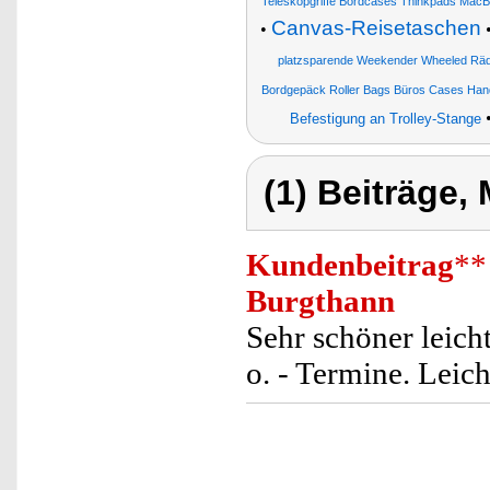
Teleskopgriffe Bordcases Thinkpads Ma
Canvas-Reisetaschen
•
platzsparende Weekender Wheeled Räde
Bordgepäck Roller Bags Büros Cases Ha
Befestigung an Trolley-Stange
(1) Beiträge,
Kundenbeitrag
**
Burgthann
Sehr schöner leicht
o. - Termine. Leich