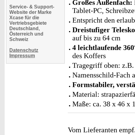
Großes Außenfach:
Service- & Support-
Tablet-PC, Schreibze
Website der Marke
Xcase für die
Entspricht den erlau
Vertriebsgebiete
Deutschland,
Dreistufiger Telesk
Österreich und
auf bis zu 64 cm
Schweiz
4 leichtlaufende 360
Datenschutz
des Koffers
Impressum
Tragegriff oben: z.B
Namensschild-Fach a
Formstabiler, vers
Material: strapazier
Maße: ca. 38 x 46 x 
Vom Lieferanten emp