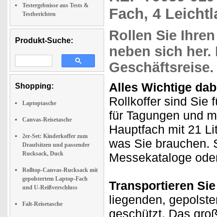
Testergebnisse aus Tests &
Fach, 4 Leichtl
Testberichten
Rollen Sie Ihre
Produkt-Suche:
neben sich her. 
Geschäftsreise.
Alles Wichtige dab
Shopping:
Rollkoffer sind Sie
Laptoptasche
für Tagungen und me
Canvas-Reisetasche
Hauptfach mit 21 Li
2er-Set: Kinderkoffer zum
was Sie brauchen. S
Draufsitzen und passender
Rucksack, Duck
Messekataloge oder 
Rolltop-Canvas-Rucksack mit
gepolstertem Laptop-Fach
Transportieren Si
und U-Reißverschluss
liegenden, gepolste
Falt-Reisetasche
geschützt. Das groß