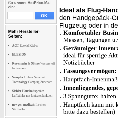
für unsere HotPrice-Mail
ein:
Ideal als Flug-Han
den Handgepäck-Grö
Flugzeug oder in de
Mehr Hersteller-
Komfortabler Busin
Seiten:
Messen, Tagungen u.
AGT
Epoxid Kleber
Geräumiger Innen
ideal für sperrige A
ELESION
Notizbücher
Rosenstein & Söhne
Wasserstoff-
Ionisatoren
Fassungsvermögen:
Semptec Urban Survival
Hauptfach-Innenmaße
Technology
Camping Zubehöre
Innenliegendes, gep
Sichler Haushaltsgeräte
3 Spanngurte: halten
Luftkühler mit Ionisatorfunktion
Hauptfach kann mit k
newgen medicals
Insekten-
Stichheiler
bitte dazu bestellen)