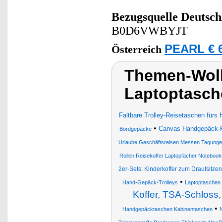
Bezugsquelle
Deutsch
B0D6VWBYJT
PEARL € 6
Österreich
Themen-Wolk
Laptoptasche
Faltbare Trolley-Reisetaschen fürs
•
Canvas Handgepäck-
Bordgepäcke
Urlaube Geschäftsreisen Messen Tagungen
Rollen Reisekoffer Laptopfächer Notebook
2er-Sets: Kinderkoffer zum Draufsitz
•
Hand-Gepäck-Trolleys
Laptoptaschen
Koffer, TSA-Schloss,
•
Handgepäcktaschen Kabinentaschen