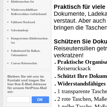
Kleidertaschen-Set
Praktisch für viel
Wiederverschließbare
Dokumente, Ladekabe
Reißverschluss-Gefrierbeutel
verstaut. Aber auc
Faltbarer Rucksack
bringen die Tasche
Schwimmboje
Kompressions-Kleidertaschen-
Schützen Sie Dok
Set
Reiseutensilien get
Folienbeutel für Balken-
verkratzen!
Vakuumierer
Praktische Organisa
Canvas-Reisetaschen
Reiserucksack
Schützt Ihre Dokume
Bleiben Sie mit uns im
Kontakt und tragen Sie
Widerstandsfähiges
hier Ihre E-Mail-Adresse
für unsere HotPrice-Mail
1 transparente Tasch
ein:
2 rote Taschen, Maße
1 gelbe Tasche, Maße