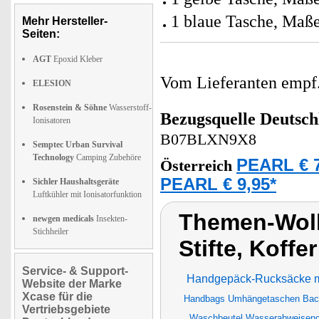
1 blaue Tasche, Maße
Mehr Hersteller-
Seiten:
AGT
Epoxid Kleber
Vom Lieferanten emp
ELESION
Rosenstein & Söhne
Wasserstoff-
Bezugsquelle
Deutsch
Ionisatoren
B07BLXN9X8
Semptec Urban Survival
Technology
Camping Zubehöre
PEARL € 7
Österreich
PEARL € 9,95*
Sichler Haushaltsgeräte
Luftkühler mit Ionisatorfunktion
Themen-Wol
newgen medicals
Insekten-
Stichheiler
Stifte, Koffe
Service- & Support-
Handgepäck-Rucksäcke m
Website der Marke
Xcase für die
Handbags Umhängetaschen Bac
Vertriebsgebiete
Waschbeutel Wasserabweisen