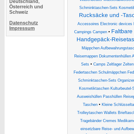
Deutschland,
Österreich und
Schminktaschen-Sets Kosmetik
Schweiz
Rucksäcke und -Tasc
Datenschutz
Accessoires Electronic devices 
Impressum
Faltbar
•
Campings Campen
Handgepäck-Reiseta
Mäppchen Aufbewahrungstas
Reisemappen Dokumentenhüllen A
•
Sets
Camps Zeltlager Zelte
Federtaschen Schulmäppchen Fed
Schminktaschen-Sets Organizer
Kosmetiktaschen Kulturbeutel
Ausweishüllen Passhüllen Reise
•
Taschen
Kleine Schlüsselt
Trolleytaschen Wallets Brieftas
Tragebänder Cremes Medikame
einsetzbare Reise- und Aufbe