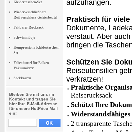
aufzuhängen.
Kleidertaschen-Set
Wiederverschließbare
Praktisch für viel
Reißverschluss-Gefrierbeutel
Dokumente, Ladekabe
Faltbarer Rucksack
verstaut. Aber auc
Schwimmboje
bringen die Tasche
Kompressions-Kleidertaschen-
Set
Schützen Sie Dok
Folienbeutel für Balken-
Vakuumierer
Reiseutensilien get
verkratzen!
Sackkarren
Praktische Organisa
Reiserucksack
Bleiben Sie mit uns im
Kontakt und tragen Sie
Schützt Ihre Dokume
hier Ihre E-Mail-Adresse
für unsere HotPrice-Mail
Widerstandsfähiges
ein:
2 transparente Tasch