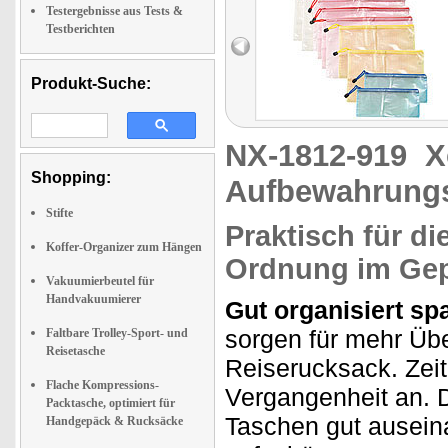
Testergebnisse aus Tests &
Testberichten
Produkt-Suche:
NX-1812-919
X
Shopping:
Aufbewahrungs
Stifte
Praktisch für di
Koffer-Organizer zum Hängen
Ordnung im Ge
Vakuumierbeutel für
Handvakuumierer
Gut organisiert spa
sorgen für mehr Übe
Faltbare Trolley-Sport- und
Reisetasche
Reiserucksack. Zei
Flache Kompressions-
Vergangenheit an. 
Packtasche, optimiert für
Taschen gut ausein
Handgepäck & Rucksäcke