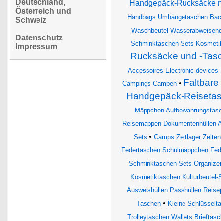
Deutschland,
Handgepäck-Rucksäcke m
Österreich und
Handbags Umhängetaschen Bac
Schweiz
Waschbeutel Wasserabweisen
Datenschutz
Schminktaschen-Sets Kosmetik
Impressum
Rucksäcke und -Tasc
Accessoires Electronic devices 
Faltbar
•
Campings Campen
Handgepäck-Reiseta
Mäppchen Aufbewahrungstas
Reisemappen Dokumentenhüllen A
•
Sets
Camps Zeltlager Zelte
Federtaschen Schulmäppchen Fed
Schminktaschen-Sets Organizer
Kosmetiktaschen Kulturbeutel
Ausweishüllen Passhüllen Reise
•
Taschen
Kleine Schlüsselt
Trolleytaschen Wallets Brieftas