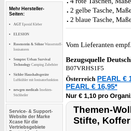
4 rote Taschen, Maße
Mehr Hersteller-
2 gelbe Tasche, Maße
Seiten:
2 blaue Tasche, Maße
AGT
Epoxid Kleber
ELESION
Vom Lieferanten emp
Rosenstein & Söhne
Wasserstoff-
Ionisatoren
Bezugsquelle
Deutsch
Semptec Urban Survival
Technology
Camping Zubehöre
B07VRHS1F5
Sichler Haushaltsgeräte
PEARL € 1
Österreich
Luftkühler mit Ionisatorfunktion
PEARL € 16,95*
newgen medicals
Insekten-
Nur € 1,10 pro Organi
Stichheiler
Themen-Wol
Service- & Support-
Website der Marke
Stifte, Koffe
Xcase für die
Vertriebsgebiete