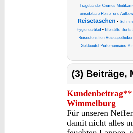
Tragebänder Cremes Medikame
einsetzbare Reise- und Aufbe
Reisetaschen
•
Schmin
•
Hygieneartikel
Bleistifte Bunts
Reiseutensilien Reiseapotheken
Geldbeutel Portemonnaies Min
(3) Beiträge,
Kundenbeitrag
**
Wimmelburg
Für unseren Neffen
damit nicht alles 
feuchten Lappen, 