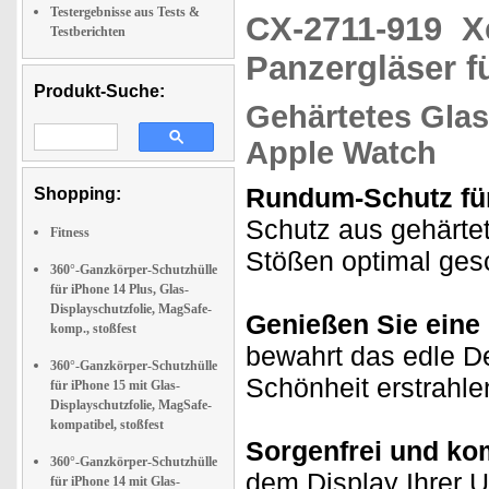
Testergebnisse aus Tests &
CX-2711-919
X
Testberichten
Panzergläser f
Produkt-Suche:
Gehärtetes Glas
Apple Watch
Rundum-Schutz für
Shopping:
Schutz aus gehärtet
Fitness
Stößen optimal gesch
360°-Ganzkörper-Schutzhülle
für iPhone 14 Plus, Glas-
Displayschutzfolie, MagSafe-
Genießen Sie eine k
komp., stoßfest
bewahrt das edle De
360°-Ganzkörper-Schutzhülle
Schönheit erstrahl
für iPhone 15 mit Glas-
Displayschutzfolie, MagSafe-
kompatibel, stoßfest
Sorgenfrei und kom
360°-Ganzkörper-Schutzhülle
dem Display Ihrer U
für iPhone 14 mit Glas-