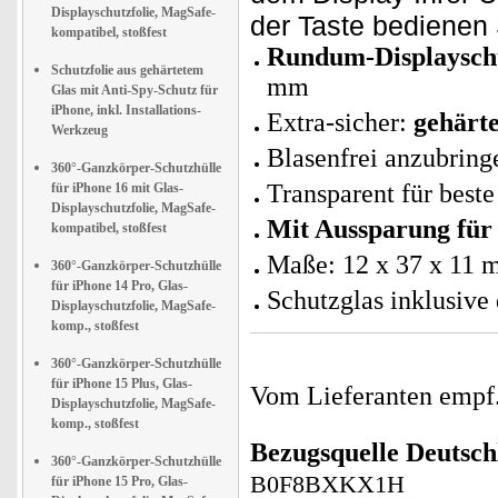
Displayschutzfolie, MagSafe-
der Taste bedienen 
kompatibel, stoßfest
Rundum-Displaysch
Schutzfolie aus gehärtetem
mm
Glas mit Anti-Spy-Schutz für
iPhone, inkl. Installations-
Extra-sicher:
gehärte
Werkzeug
Blasenfrei anzubring
360°-Ganzkörper-Schutzhülle
Transparent für beste
für iPhone 16 mit Glas-
Displayschutzfolie, MagSafe-
Mit Aussparung für
kompatibel, stoßfest
Maße: 12 x 37 x 11 
360°-Ganzkörper-Schutzhülle
für iPhone 14 Pro, Glas-
Schutzglas inklusive
Displayschutzfolie, MagSafe-
komp., stoßfest
360°-Ganzkörper-Schutzhülle
für iPhone 15 Plus, Glas-
Vom Lieferanten emp
Displayschutzfolie, MagSafe-
komp., stoßfest
Bezugsquelle
Deutsch
360°-Ganzkörper-Schutzhülle
B0F8BXKX1H
für iPhone 15 Pro, Glas-