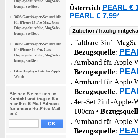
Displayschutzfolie, MagSafe-
PEARL € 1
Österreich
komp., stoßfest
PEARL € 7,99*
360°-Ganzkörper-Schutzhülle
für iPhone 14 Pro Max, Glas-
Displayschutzfolie, MagSafe-
Zubehör / häufig mitgeka
komp., stoßfest
Faltbare 3in1-MagSaf
360°-Ganzkörper-Schutzhülle
PEAR
für iPhone 16 Pro, Glas-
Bezugsquelle
:
Displayschutzfolie, MagSafe-
Armband für Apple W
komp., stoßfest
PEAR
Bezugsquelle
:
Glas-Displayschutz für Apple
Watch
Armband für Apple W
PEAR
Bezugsquelle
:
Bleiben Sie mit uns im
Kontakt und tragen Sie
4er-Set 2in1-Apple-
hier Ihre E-Mail-Adresse
für unsere HotPrice-Mail
100cm •
Bezugsquel
ein:
Armband für Apple W
PEAR
Bezugsquelle
: