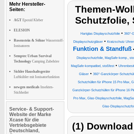
Mehr Hersteller-
Themen-Wolk
Seiten:
Schutzfolie,
AGT
Epoxid Kleber
ELESION
•
Hartglas Displayschutzfolie
360°-G
Rosenstein & Söhne
Wasserstoff-
•
Displayschutzgläser
Kratzschutz Uhre
Ionisatoren
Funktion & Standfuß
Semptec Urban Survival
Displayschutzfolie, MagSafe-komp., sto
Technology
Camping Zubehöre
•
MagSafe-kompatibel, stoßfest
Uhrenbesi
Sichler Haushaltsgeräte
•
Gläser
360°-Ganzkörper-Schutzhülle
Luftkühler mit Ionisatorfunktion
Schutzhüllen für iPhone 15 Pro Max, G
newgen medicals
Insekten-
Ganzkörper-Schutzhüllen für iPhone 16 Pl
Stichheiler
Pro Max, Glas-Displayschutzfolie, MagSa
Glas-Displayschutzfo
Service- & Support-
Website der Marke
Xcase für die
(1) Download
Vertriebsgebiete
Deutschland,