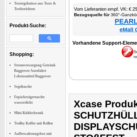
Testergebnisse aus Tests &
Vom Lie­fe­ran­ten empf. VK: € 2
Testberichten
Be­zugs­quel­le für
360°-Ganz­kör­per-Schutz­hül­le für iPho­ne 15 Pr
PEARL 
Produkt-Suche:
eMall 
Vor­han­de­ne Sup­port-Ele­me
S
Shopping:
r
Stromversorgung Getränk
Baggersee Autofahrt
Lebensmittel Baggersee
Segeltasche
Fepäckträgertasche
Xcase Produ
wasserdicht
SCHUTZHÜLL
Mini-Kühlschrank
Trolley Koffer mit Rollen
DISPLAYSCH
Aufbewahrungsbox mit