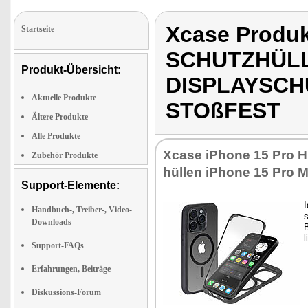
Xcase Produ
Startseite
SCHUTZHÜLL
Produkt-Übersicht:
DISPLAYSCH
Aktuelle Produkte
STOßFEST
Ältere Produkte
Alle Produkte
Xca­se iPho­ne 15 Pro Hü
Zubehör Produkte
hül­len iPho­ne 15 Pro 
Support-Elemente:
I
Handbuch-, Treiber-, Video-
s
Downloads
B
l
Support-FAQs
Erfahrungen, Beiträge
Diskussions-Forum