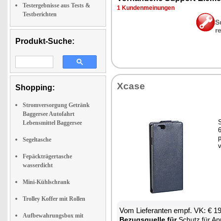
Testergebnisse aus Tests &
1 Kun­den­mei­nun­gen
Testberichten
S
r
Produkt-Suche:
Xca­se
Shopping:
Stromversorgung Getränk
Baggersee Autofahrt
S
Lebensmittel Baggersee
6
p
Segeltasche
v
Fepäckträgertasche
wasserdicht
Mini-Kühlschrank
Trolley Koffer mit Rollen
Vom Lie­fe­ran­ten empf. VK: € 1
Aufbewahrungsbox mit
Be­zugs­quel­le für
Schutz für App