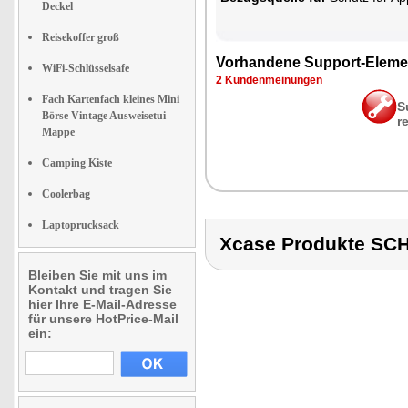
Deckel
Reisekoffer groß
Vor­han­de­ne Sup­port-Ele­me
WiFi-Schlüsselsafe
2 Kun­den­mei­nun­gen
Fach Kartenfach kleines Mini
S
Börse Vintage Ausweisetui
r
Mappe
Camping Kiste
Coolerbag
Laptoprucksack
Xcase Produkte SC
Bleiben Sie mit uns im
Kontakt und tragen Sie
hier Ihre E-Mail-Adresse
für unsere HotPrice-Mail
ein: