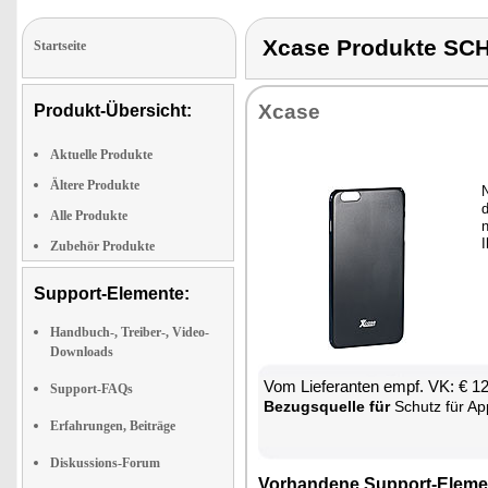
Xcase Produkte SC
Startseite
Xca­se
Produkt-Übersicht:
Aktuelle Produkte
Ältere Produkte
d
Alle Produkte
n
I
Zubehör Produkte
Support-Elemente:
Handbuch-, Treiber-, Video-
Downloads
Vom Lie­fe­ran­ten empf. VK: € 1
Support-FAQs
Be­zugs­quel­le für
Schutz für App
Erfahrungen, Beiträge
Diskussions-Forum
Vor­han­de­ne Sup­port-Ele­me