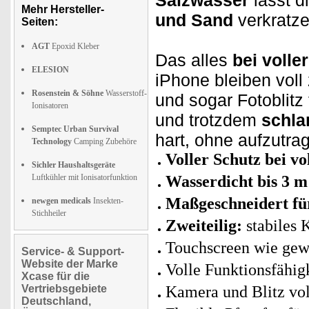
Salzwasser
lässt d
Mehr Hersteller-
und Sand
verkratze
Seiten:
AGT
Epoxid Kleber
Das alles
bei volle
ELESION
iPhone bleiben voll
Rosenstein & Söhne
Wasserstoff-
und sogar Fotoblitz
Ionisatoren
und trotzdem
schla
Semptec Urban Survival
hart, ohne aufzutra
Technology
Camping Zubehöre
Voller Schutz bei vo
Sichler Haushaltsgeräte
Luftkühler mit Ionisatorfunktion
Wasserdicht bis 3 m
Maßgeschneidert fü
newgen medicals
Insekten-
Stichheiler
Zweiteilig:
stabiles
Touchscreen wie gew
Service- & Support-
Website der Marke
Volle Funktionsfähig
Xcase für die
Vertriebsgebiete
Kamera und Blitz vol
Deutschland,