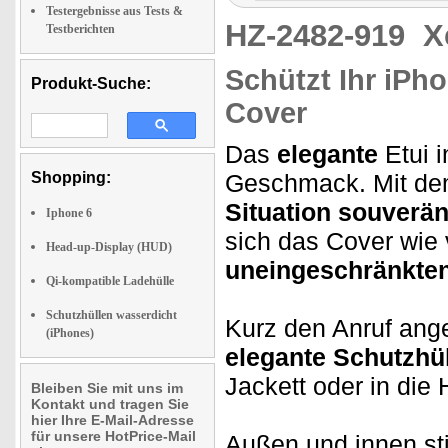
Testergebnisse aus Tests &
HZ-2482-919
X
Testberichten
Schützt Ihr iPh
Produkt-Suche:
Cover
Das
elegante
Etui i
Shopping:
Geschmack. Mit dem 
Situation souverä
Iphone 6
sich das Cover wi
Head-up-Display (HUD)
uneingeschränkte
Qi-kompatible Ladehülle
Schutzhüllen wasserdicht
Kurz den Anruf ang
(iPhones)
elegante Schutzhü
Jackett oder in die
Bleiben Sie mit uns im
Kontakt und tragen Sie
hier Ihre E-Mail-Adresse
für unsere HotPrice-Mail
Außen und innen sti