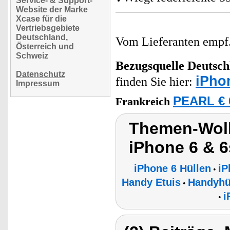
Service- & Support-
Website der Marke
Xcase für die
Vertriebsgebiete
Deutschland,
Vom Lieferanten emp
Österreich und
Schweiz
Bezugsquelle
Deutsch
Datenschutz
iPho
finden Sie hier:
Impressum
PEARL € 
Frankreich
Themen-Wolk
iPhone 6 & 6
iPhone 6 Hüllen
iP
•
Handy Etuis
Handyhül
•
i
•