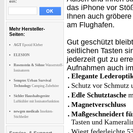
ein:
das iPhone vor Stöß
Ihnen auch gröber
am Flughafen.
Mehr Hersteller-
Seiten:
Gut geschützt bleib
AGT
Epoxid Kleber
seitlichen Tasten s
ELESION
jederzeit gut zu er
Rosenstein & Söhne
Wasserstoff-
Aufnahmen auch im 
Ionisatoren
Elegante Lederopti
Semptec Urban Survival
Schutz vor Schmutz u
Technology
Camping Zubehöre
Edle Schutztasche
mi
Sichler Haushaltsgeräte
Luftkühler mit Ionisatorfunktion
Magnetverschluss
newgen medicals
Insekten-
Maßgeschneidert für
Stichheiler
Tasten und Kamerali
Wiegt federleichte 5