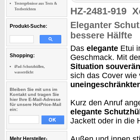
Testergebnisse aus Tests &
HZ-2481-919
X
Testberichten
Eleganter Schutz
Produkt-Suche:
bessere Hälfte
Das
elegante
Etui i
Shopping:
Geschmack. Mit dem 
Situation souverä
iPad-Schutzhüllen,
wasserdicht
sich das Cover wi
uneingeschränkte
Bleiben Sie mit uns im
Kontakt und tragen Sie
hier Ihre E-Mail-Adresse
Kurz den Anruf ang
für unsere HotPrice-Mail
ein:
elegante Schutzhü
Jackett oder in die
Außen und innen sti
Mehr Hersteller-