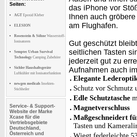
Seiten:
das iPhone vor Stöß
Ihnen auch gröber
AGT
Epoxid Kleber
am Flughafen.
ELESION
Rosenstein & Söhne
Wasserstoff-
Gut geschützt bleib
Ionisatoren
seitlichen Tasten s
Semptec Urban Survival
Technology
Camping Zubehöre
jederzeit gut zu er
Sichler Haushaltsgeräte
Aufnahmen auch im 
Luftkühler mit Ionisatorfunktion
Elegante Lederopti
newgen medicals
Insekten-
Schutz vor Schmutz u
Stichheiler
Edle Schutztasche
mi
Service- & Support-
Magnetverschluss
Website der Marke
Maßgeschneidert fü
Xcase für die
Vertriebsgebiete
Tasten und Kamerali
Deutschland,
Österreich und
Wiegt federleichte 5