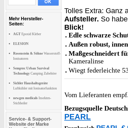
Tolles Extra: Ganz 
Aufsteller.
So haben
Mehr Hersteller-
Seiten:
Blick!
Edle schwarze Schu
AGT
Epoxid Kleber
Außen robust, inne
ELESION
Maßgeschneidert fü
Rosenstein & Söhne
Wasserstoff-
Ionisatoren
Kameralinse
Semptec Urban Survival
Wiegt federleichte 5
Technology
Camping Zubehöre
Sichler Haushaltsgeräte
Luftkühler mit Ionisatorfunktion
Vom Lieferanten emp
newgen medicals
Insekten-
Stichheiler
Bezugsquelle
Deutsch
PEARL
Service- & Support-
Website der Marke