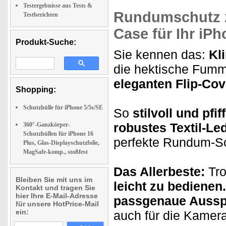
Testergebnisse aus Tests &
Rundumschutz z
Testberichten
Case für Ihr iPh
Produkt-Suche:
Sie kennen das:
Kl
die hektische Fumm
eleganten Flip-Cov
Shopping:
Schutzhülle für iPhone 5/5s/SE
So
stilvoll und pfif
robustes Textil-Led
360°-Ganzkörper-
Schutzhüllen für iPhone 16
perfekte Rundum-Sch
Plus, Glas-Displayschutzfolie,
MagSafe-komp., stoßfest
Das Allerbeste:
Tro
Bleiben Sie mit uns im
leicht zu bedienen.
Kontakt und tragen Sie
hier Ihre E-Mail-Adresse
passgenaue Auss
für unsere HotPrice-Mail
ein:
auch für die Kamer