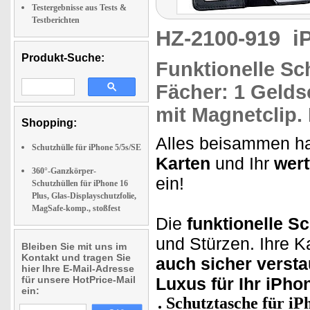
Testergebnisse aus Tests &
Testberichten
HZ-2100-919
i
Produkt-Suche:
Funktionelle Sc
Fächer:
1 Geldsc
mit Magnetclip.
Shopping:
Alles beisammen ha
Schutzhülle für iPhone 5/5s/SE
Karten
und Ihr
wert
360°-Ganzkörper-
ein!
Schutzhüllen für iPhone 16
Plus, Glas-Displayschutzfolie,
MagSafe-komp., stoßfest
Die
funktionelle S
und Stürzen. Ihre 
Bleiben Sie mit uns im
Kontakt und tragen Sie
auch sicher versta
hier Ihre E-Mail-Adresse
für unsere HotPrice-Mail
Luxus für Ihr iPho
ein:
Schutztasche für iP