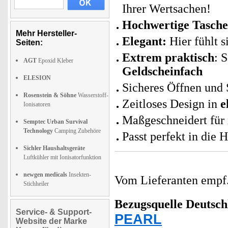
Ihrer Wertsachen!
Hochwertige Tasche
Mehr Hersteller-
Elegant:
Hier fühlt s
Seiten:
Extrem praktisch
: 
AGT
Epoxid Kleber
Geldscheinfach
ELESION
Sicheres Öffnen und 
Rosenstein & Söhne
Wasserstoff-
Zeitloses Design in
e
Ionisatoren
Maßgeschneidert für 
Semptec Urban Survival
Technology
Camping Zubehöre
Passt perfekt in die 
Sichler Haushaltsgeräte
Luftkühler mit Ionisatorfunktion
newgen medicals
Insekten-
Vom Lieferanten emp
Stichheiler
Bezugsquelle
Deutsch
Service- & Support-
PEARL
Website der Marke