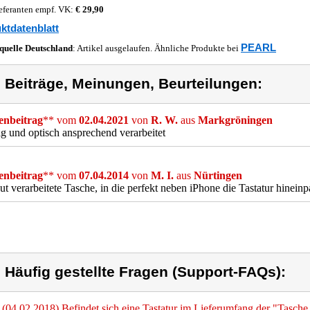
eferanten empf. VK:
€ 29,90
ktdatenblatt
PEARL
quelle
Deutschland
: Artikel ausgelaufen. Ähnliche Produkte bei
) Beiträge, Meinungen, Beurteilungen:
nbeitrag
** vom
02.04.2021
von
R. W.
aus
Markgröningen
g und optisch ansprechend verarbeitet
nbeitrag
** vom
07.04.2014
von
M. I.
aus
Nürtingen
ut verarbeitete Tasche, in die perfekt neben iPhone die Tastatur hineinp
) Häufig gestellte Fragen (Support-FAQs):
(04.02.2018) Befindet sich eine Tastatur im Lieferumfang der "Tasche