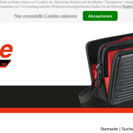
bsite zu bieten setzen wir Cookies ein. Durch das Klicken auf den Button "Akzeptieren" stim
ormationen zur Verwendung und den Widerspruchsmöglichkeiten finden Sie im Bereich
Daten
Nur essenzielle Cookies zulassen
Akzeptieren
Startseite
| Suche