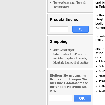
und bi
Testergebnisse aus Tests &
in Rek
Testberichten
In Ih
fängt 
Produkt-Suche:
bedie
Kamer
Zusätz
hält z
Shopping:
3in1? 
360°-Ganzkörper-
seine 
Schutzhüllen für iPhone 16
oder 
mit Glas-Displayschutzfolie,
Clev
MagSafe-kompatibel, stoßfest
Schi
Maßg
Bleiben Sie mit uns im
Ansc
Kontakt und tragen Sie
Prak
hier Ihre E-Mail-Adresse
Maße
für unsere HotPrice-Mail
ein:
Lief