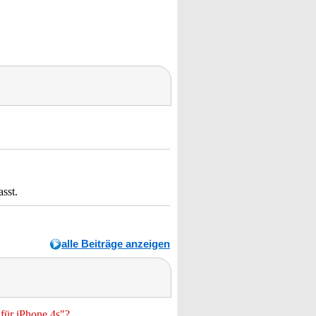
asst.
alle Beiträge anzeigen
 für iPhone 4s"?