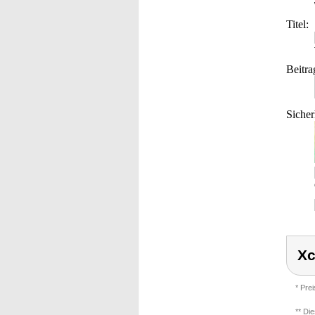
Titel:
Beitra
Sicher
Xc
* Pre
** Di