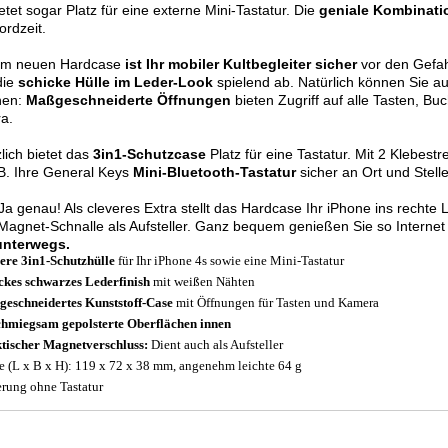
etet sogar Platz für eine externe Mini-Tastatur. Die
geniale Kombinati
ordzeit.
rem neuen Hardcase
ist Ihr mobiler Kultbegleiter sicher
vor den Gefah
die
schicke Hülle im Leder-Look
spielend ab. Natürlich können Sie a
nen:
Maßgeschneiderte Öffnungen
bieten Zugriff auf alle Tasten, B
a.
lich bietet das
3in1-Schutzcase
Platz für eine Tastatur. Mit 2 Klebestre
.B. Ihre General Keys
Mini-Bluetooth-Tastatur
sicher an Ort und Stelle
Ja genau! Als cleveres Extra stellt das Hardcase Ihr iPhone ins rechte L
Magnet-Schnalle als Aufsteller. Ganz bequem genießen Sie so Interne
unterwegs.
ere 3in1-Schutzhülle
für Ihr iPhone 4s sowie eine Mini-Tastatur
ckes schwarzes Lederfinish
mit weißen Nähten
eschneidertes Kunststoff-Case
mit Öffnungen für Tasten und Kamera
hmiegsam gepolsterte Oberflächen innen
tischer Magnetverschluss:
Dient auch als Aufsteller
 (L x B x H): 119 x 72 x 38 mm, angenehm leichte 64 g
erung ohne Tastatur