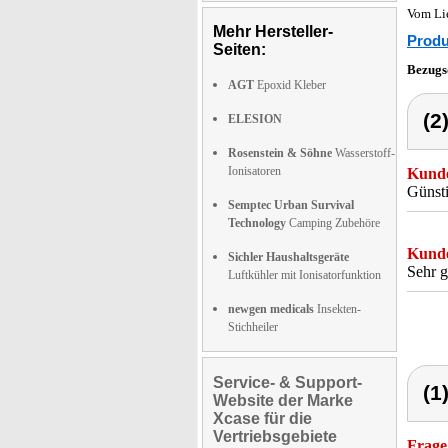
Vom Li
Mehr Hersteller-
Produ
Seiten:
Bezugs
AGT
Epoxid Kleber
(2
ELESION
Rosenstein & Söhne
Wasserstoff-
Ionisatoren
Kunde
Günsti
Semptec Urban Survival
Technology
Camping Zubehöre
Kunde
Sichler Haushaltsgeräte
Sehr g
Luftkühler mit Ionisatorfunktion
newgen medicals
Insekten-
Stichheiler
Service- & Support-
(1
Website der Marke
Xcase für die
Vertriebsgebiete
Frage