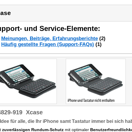
ase
pport- und Service-Elemente:
Meinungen, Beiträge, Erfahrungsberichte
(2)
Häufig gestellte Fragen (Support-FAQs)
(1)
4829-919
Xcase
 Idee für alle, die Ihr iPhone samt Tastatur immer bei sich ha
nt
zuverlässigen Rundum-Schutz
mit optimaler
Benutzerfreundlichke