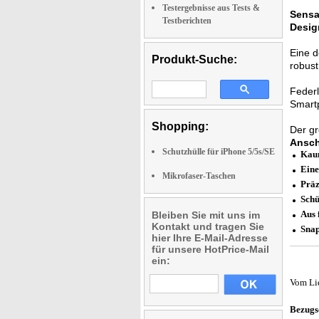
Testergebnisse aus Tests &
Sensa
Testberichten
Desig
Eine 
Produkt-Suche:
robust
Feder
Smartp
Shopping:
Der gr
Ansch
Schutzhülle für iPhone 5/5s/SE
Kaum
Eine
Mikrofaser-Taschen
Präz
Schü
Aus 
Bleiben Sie mit uns im
Kontakt und tragen Sie
Snap
hier Ihre E-Mail-Adresse
für unsere HotPrice-Mail
ein:
Vom Li
Bezugs