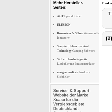
Mehr Hersteller-
Frankr
Seiten:
T
AGT
Epoxid Kleber
ELESION
Rosenstein & Söhne
Wasserstoff-
(2
Ionisatoren
Semptec Urban Survival
Technology
Camping Zubehöre
Sichler Haushaltsgeräte
Luftkühler mit Ionisatorfunktion
newgen medicals
Insekten-
Stichheiler
Service- & Support-
Website der Marke
Xcase für die
Vertriebsgebiete
Deutschland,