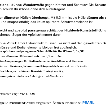
tionell dünne Wunderwaffe
gegen Kratzer und Schmutz: Die
Schutz
n
schützt Ihr iPhone ohne dick aufzutragen!
der
dünnsten Hüllen überhaupt:
Mit 0,3 mm ist die Hülle
dünner als e
 und strapazierfähig das kaum spürbare Schutzmäntelchen ist!
leicht und
absolut passgenau
schützt der
Hightech-Kunststoff
-Schu
hones. Sogar der Apfel schimmert durch!
oße Vorteil: Trotz Extraschutz müssen Sie nicht auf den
gewohnten S
lüsse
und Bedienelemente bleiben frei zugänglich.
 spürbare und passgenaue Schutzhülle für Ihr iPhone 5, 5s, SE
 der dünnsten Hüllen weltweit:
nur 0,3 mm dünn
ise Aussparungen für Bedienelemente, Anschlüsse und Kamera
tzt vor Kratzern, Schmutz und Fingerabdrücken
auf der Rückseite
flexiblem, extradünnen Kunststoff: wiegt nur 6 g
-on-System:
einfaches Anbringen und Abnehmen
eferanten empf. VK:
€ 14,90
PEARL
quelle
Deutschland
: Artikel ausgelaufen. Ähnliche Produkte bei