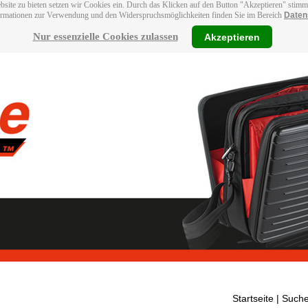
bsite zu bieten setzen wir Cookies ein. Durch das Klicken auf den Button "Akzeptieren" stim
ormationen zur Verwendung und den Widerspruchsmöglichkeiten finden Sie im Bereich
Daten
Nur essenzielle Cookies zulassen
Akzeptieren
Startseite
| Suche