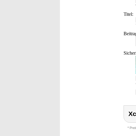
Titel:
Beitra
Sicher
Xc
* Pre