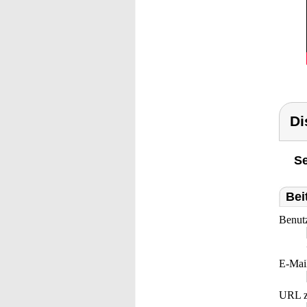
Di
Se
Bei
Benut
E-Mai
URL z