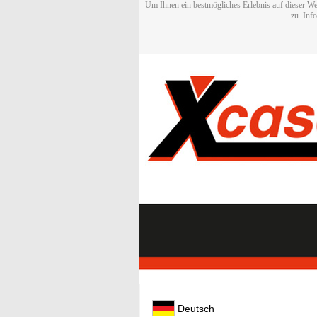
Um Ihnen ein bestmögliches Erlebnis auf dieser We
zu. Inf
Deutsch