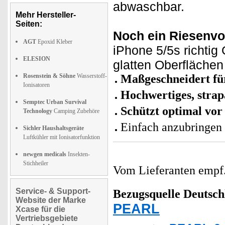
abwaschbar.
Mehr Hersteller-
Seiten:
Noch ein Riesenvor
AGT
Epoxid Kleber
iPhone 5/5s richtig 
ELESION
glatten Oberflächen
Rosenstein & Söhne
Wasserstoff-
Maßgeschneidert für
Ionisatoren
Hochwertiges, strap
Semptec Urban Survival
Schützt optimal vor
Technology
Camping Zubehöre
Einfach anzubringe
Sichler Haushaltsgeräte
Luftkühler mit Ionisatorfunktion
newgen medicals
Insekten-
Stichheiler
Vom Lieferanten emp
Service- & Support-
Bezugsquelle
Deutsch
Website der Marke
PEARL
Xcase für die
Vertriebsgebiete