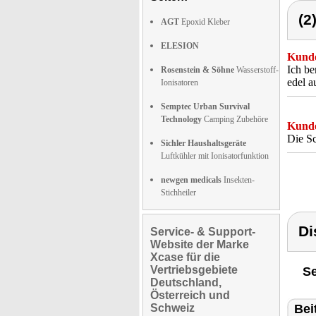
(2
AGT
Epoxid Kleber
ELESION
Kunde
Ich be
Rosenstein & Söhne
Wasserstoff-
edel a
Ionisatoren
Semptec Urban Survival
Technology
Camping Zubehöre
Kunde
Die Sc
Sichler Haushaltsgeräte
Luftkühler mit Ionisatorfunktion
newgen medicals
Insekten-
Stichheiler
Di
Service- & Support-
Website der Marke
Xcase für die
Vertriebsgebiete
Se
Deutschland,
Österreich und
Schweiz
Bei