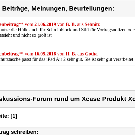
) Beiträge, Meinungen, Beurteilungen:
nbeitrag
** vom
21.06.2019
von
B. B.
aus
Sebnitz
nutze die Hülle auch für Schreibblock und Stift für Vortragsnotizen od
ussieht und nicht so groß ist
nbeitrag
** vom
16.05.2016
von
H. B.
aus
Gotha
hutztasche passt für das iPad Air 2 sehr gut. Sie ist sehr gut verarbeitet
skussions-Forum rund um Xcase Produkt X
ite: [1]
trag schreiben: