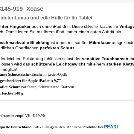
8145-919
Xcase
ndeter Luxus und edle Hülle für Ihr Tablet
chter Hingucker
auch ohne iPad drin: Diese stilvolle Tasche im
Vintage
ch. Damit legen Sie mit Ihrem iPad immer einen guten Auftritt hin.
eschmackvolle Blickfang
ist innen mit sanfter
Mikrofaser
ausgekleidet
ndlichen Oberflächen
perfekten Schutz.
der leichten Polsterung fühlt sich selbst der
sensitive Touchscreen
Ih
hlossen wird das
schützende Leichtgewicht
mit einem
starken Klett
nmöglich!
ante Schutztasche-Tasche
in Leder-Optik
eschneidert für Apple iPad mit 9,7"
voller Schutz
vor Staub, Schmutz und Kratzern
rleichte 140 g
eferanten empf. VK:
€ 29,90
PEARL
quelle
Deutschland
: Artikel ausgelaufen. Ähnliche Produkte bei