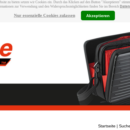
bsite zu bieten setzen wir Cookies ein. Durch das Klicken auf den Button "Akzeptieren" stim
ormationen zur Verwendung und den Widerspruchsmöglichkeiten finden Sie im Bereich
Daten
Nur essenzielle Cookies zulassen
Akzeptieren
Startseite
| Suche