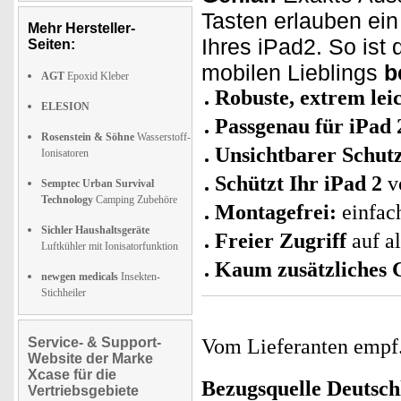
Tasten erlauben ei
Mehr Hersteller-
Ihres iPad2. So ist
Seiten:
mobilen Lieblings
b
AGT
Epoxid Kleber
Robuste, extrem le
ELESION
Passgenau für iPad 
Rosenstein & Söhne
Wasserstoff-
Unsichtbarer Schut
Ionisatoren
Schützt Ihr iPad 2
v
Semptec Urban Survival
Technology
Camping Zubehöre
Montagefrei:
einfac
Sichler Haushaltsgeräte
Freier Zugriff
auf a
Luftkühler mit Ionisatorfunktion
Kaum zusätzliches 
newgen medicals
Insekten-
Stichheiler
Service- & Support-
Vom Lieferanten emp
Website der Marke
Xcase für die
Bezugsquelle
Deutsch
Vertriebsgebiete