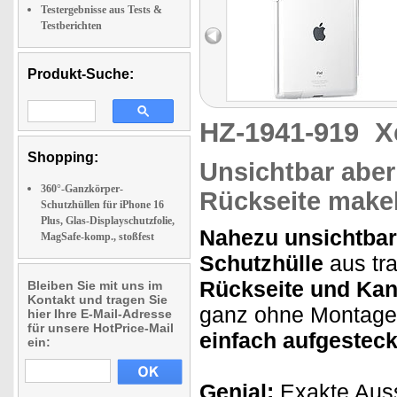
Testergebnisse aus Tests &
Testberichten
Produkt-Suche:
HZ-1941-919
X
Shopping:
Unsichtbar aber 
360°-Ganzkörper-
Rückseite make
Schutzhüllen für iPhone 16
Plus, Glas-Displayschutzfolie,
Nahezu unsichtbar
MagSafe-komp., stoßfest
Schutzhülle
aus tr
Rückseite und Kan
Bleiben Sie mit uns im
Kontakt und tragen Sie
ganz ohne Montagea
hier Ihre E-Mail-Adresse
für unsere HotPrice-Mail
einfach aufgesteck
ein:
Genial:
Exakte Auss