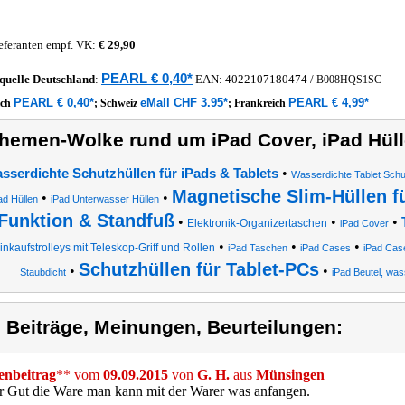
eferanten empf. VK:
€ 29,90
PEARL € 0,40*
quelle
Deutschland
:
EAN:
4022107180474
/
B008HQS1SC
PEARL € 0,40*
eMall CHF 3.95*
PEARL € 4,99*
ich
;
Schweiz
;
Frankreich
hemen-Wolke rund um iPad Cover, iPad Hüll
•
sserdichte Schutzhüllen für iPads & Tablets
Wasserdichte Tablet Schu
Magnetische Slim-Hüllen fü
•
•
ad Hüllen
iPad Unterwasser Hüllen
Funktion & Standfuß
•
•
•
Elektronik-Organizertaschen
iPad Cover
•
•
•
inkaufstrolleys mit Teleskop-Griff und Rollen
iPad Taschen
iPad Cases
iPad Cas
Schutzhüllen für Tablet-PCs
•
•
Staubdicht
iPad Beutel, was
) Beiträge, Meinungen, Beurteilungen:
nbeitrag
** vom
09.09.2015
von
G. H.
aus
Münsingen
hr Gut die Ware man kann mit der Warer was anfangen.