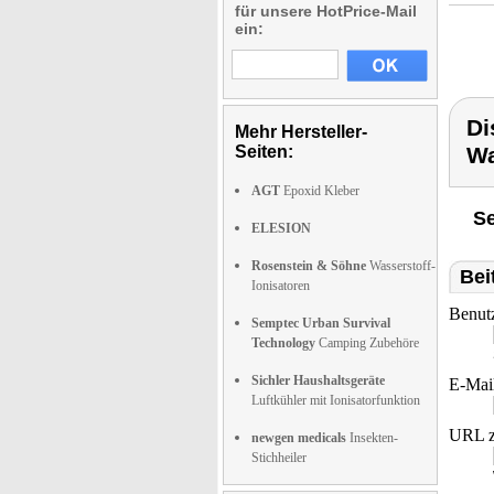
für unsere HotPrice-Mail
ein:
Di
Mehr Hersteller-
Seiten:
Wa
AGT
Epoxid Kleber
Se
ELESION
Rosenstein & Söhne
Wasserstoff-
Bei
Ionisatoren
Benut
Semptec Urban Survival
Technology
Camping Zubehöre
Sichler Haushaltsgeräte
E-Mai
Luftkühler mit Ionisatorfunktion
URL z
newgen medicals
Insekten-
Stichheiler