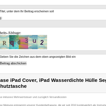
Titel, unter dem Ihr Beitrag erscheinen soll
g:
heits-Abfrage:
Geben Sie die Zeichen aus dem oben angezeigten Bild ein
ase iPad Cover, iPad Wasserdichte Hülle Seg
hutztasche
ise inklusive Mehrwertsteuer und zuzüglich Versandkosten
ese Meinung entstammt unserer Kundenbefragung, die wir seit 2010 kontinuierlich als Instru