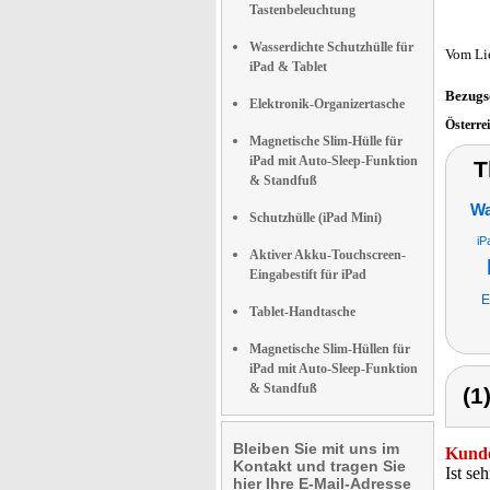
Tastenbeleuchtung
Wasserdichte Schutzhülle für
Vom Li
iPad & Tablet
Bezugs
Elektronik-Organizertasche
Österre
Magnetische Slim-Hülle für
iPad mit Auto-Sleep-Funktion
T
& Standfuß
Wa
Schutzhülle (iPad Mini)
iP
Aktiver Akku-Touchscreen-
Eingabestift für iPad
E
Tablet-Handtasche
Magnetische Slim-Hüllen für
iPad mit Auto-Sleep-Funktion
& Standfuß
(1
Bleiben Sie mit uns im
Kunde
Kontakt und tragen Sie
Ist se
hier Ihre E-Mail-Adresse