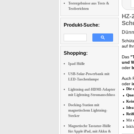
Testergebnisse aus Tests &
Testberichten
HZ-
Sch
Produkt-Suche:
Dünns
Schüt
auf Ih
Shopping:
Das
"
und W
Ipad Hülle
oder
b
USB-Solar-Powerbank mit
Auch F
LED-Taschenlampe
oder
i
Die 
Lightning-auf-HDMI-Adapter
mit Lightning-Stromanschluss
Quas
Kein
Docking-Station mit
Idea
magnetischem Lightning-
Reiß
Stecker
Mit 
Magnetische Tastatur-Hülle
Inkl
für Apple iPad, mit Akku &