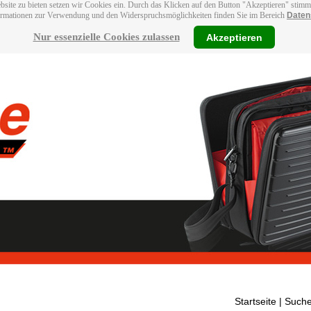
bsite zu bieten setzen wir Cookies ein. Durch das Klicken auf den Button "Akzeptieren" stim
ormationen zur Verwendung und den Widerspruchsmöglichkeiten finden Sie im Bereich
Daten
Nur essenzielle Cookies zulassen
Akzeptieren
Startseite
| Suche