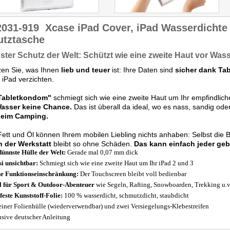
2031-919
Xcase iPad Cover, iPad Wasserdichte 
utztasche
ter Schutz der Welt: Schützt wie eine zweite Haut vor Was
zen Sie, was Ihnen
lieb und teuer
ist: Ihre Daten sind
sicher dank Tab
r iPad verzichten.
Tabletkondom"
schmiegt sich wie eine zweite Haut um Ihr empfindlic
asser keine Chance.
Das ist überall da ideal, wo es nass, sandig oder
eim Camping.
ett und Öl können Ihrem mobilen Liebling nichts anhaben: Selbst die
n der Werkstatt
bleibt so ohne Schäden.
Das kann einfach jeder ge
dünnste Hülle der Welt:
Gerade mal 0,07 mm dick
i unsichtbar:
Schmiegt sich wie eine zweite Haut um Ihr iPad 2 und 3
e Funktionseinschränkung:
Der Touchscreen bleibt voll bedienbar
l für Sport & Outdoor-Abenteuer
wie Segeln, Rafting, Snowboarden, Trekking u.v
feste Kunststoff-Folie:
100 % wasserdicht, schmutzdicht, staubdicht
einer Folienhülle (wiederverwendbar) und zwei Versiegelungs-Klebestreifen
usive deutscher Anleitung