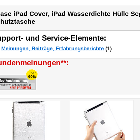
ase iPad Cover, iPad Wasserdichte Hülle Seg
hutztasche
pport- und Service-Elemente:
Meinungen, Beiträge, Erfahrungsberichte
(1)
undenmeinungen**: