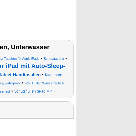
en, Unterwasser
•
•
tz Taschen für Apple iPads
Schutztasche
r iPad mit Auto-Sleep-
•
Tablet Handtaschen
Klappbare
•
es, waterproof
iPad Hüllen Wasserdicht &
•
Schutzhüllen (iPad Mini)
serfest