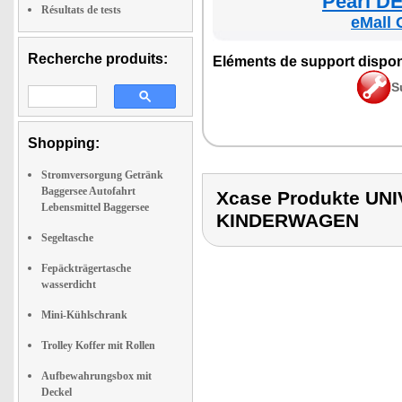
Pearl DE
Résultats de tests
eMall 
Recherche produits:
Elé­ments de sup­port dis­po­
S
Shopping:
Stromversorgung Getränk
Baggersee Autofahrt
Xcase Produkte U
Lebensmittel Baggersee
KINDERWAGEN
Segeltasche
Fepäckträgertasche
wasserdicht
Mini-Kühlschrank
Trolley Koffer mit Rollen
Aufbewahrungsbox mit
Deckel