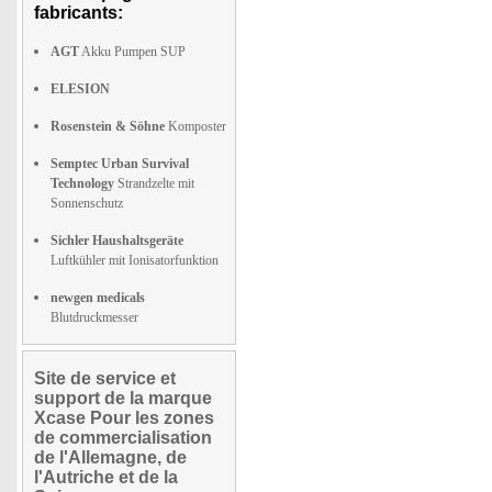
fabricants:
AGT
Akku Pumpen SUP
ELESION
Rosenstein & Söhne
Komposter
Semptec Urban Survival
Technology
Strandzelte mit
Sonnenschutz
Sichler Haushaltsgeräte
Luftkühler mit Ionisatorfunktion
newgen medicals
Blutdruckmesser
Site de service et
support de la marque
Xcase Pour les zones
de commercialisation
de l'Allemagne, de
l'Autriche et de la