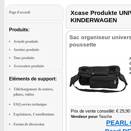
Xcase Produkte U
Page d'accueil
KINDERWAGEN
Produits:
Sac orga­ni­seur uni­ver­
Actuels produits
pous­sette
Anciens produits
Tous produits
A
d
Accessoires produits
g
Eléments de support:
Téléchargement de notices,
pilotes, vidéos
FAQ service technique
Prix de vente conseillé: € 29,90
Expériences, Contributions
Ven­deur pour
Tasche
PEARL €
Forum de discussion