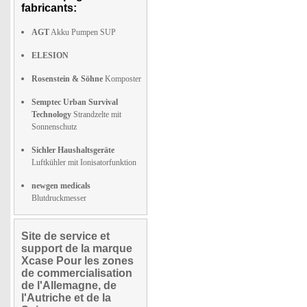
fabricants:
AGT
Akku Pumpen SUP
ELESION
Rosenstein & Söhne
Komposter
Semptec Urban Survival
Technology
Strandzelte mit
Sonnenschutz
Sichler Haushaltsgeräte
Luftkühler mit Ionisatorfunktion
newgen medicals
Blutdruckmesser
Site de service et
support de la marque
Xcase Pour les zones
de commercialisation
de l'Allemagne, de
l'Autriche et de la