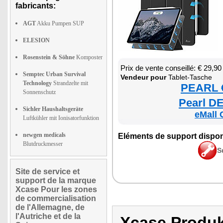
fabricants:
AGT
Akku Pumpen SUP
ELESION
Rosenstein & Söhne
Komposter
Prix de vente conseillé: € 29,90
Semptec Urban Survival
Ven­deur pour
Tablet-Tasche
Technology
Strandzelte mit
PEARL €
Sonnenschutz
Pearl DE
Sichler Haushaltsgeräte
eMall 
Luftkühler mit Ionisatorfunktion
newgen medicals
Elé­ments de sup­port dis­po­
Blutdruckmesser
S
Site de service et
support de la marque
Xcase Pour les zones
de commercialisation
de l'Allemagne, de
l'Autriche et de la
Xcase Produ