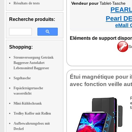
Ven­deur pour
Tablet-Tasche
Résultats de tests
PEARL 
Pearl DE
Recherche produits:
eMall 
Elé­ments de sup­port dis­po­
S
Shopping:
Stromversorgung Getränk
Baggersee Autofahrt
Lebensmittel Baggersee
Étui magné­tique pour 
Segeltasche
avec fonc­tion veille au
Fepäckträgertasche
wasserdicht
P
e
Mini-Kühlschrank
f
Trolley Koffer mit Rollen
Aufbewahrungsbox mit
Deckel