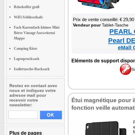
Reisekoffer groß
WiFi-Schlüsselsafe
Prix de vente conseillé: € 29,90
Ven­deur pour
Tablet-Tasche
Fach Kartenfach kleines Mini
PEARL €
Börse Vintage Ausweisetui
Mappe
Pearl DE
eMall 
Camping Kiste
Laptoprucksack
Elé­ments de sup­port dis­po­
Isoliertasche-Rucksack
S
Restez en contact avec
nous et indiquez votre
adresse mail pour
Étui magné­tique pour 
recevoir notre
newsletter:
fonc­tion veille auto­ma­
P
e
f
Plus de pages