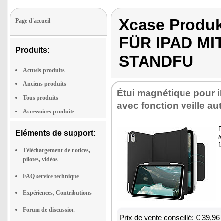
Xcase Produ
Page d'accueil
FÜR IPAD MI
Produits:
STANDFU
Actuels produits
Anciens produits
Étui magné­tique pour 
Tous produits
avec fonc­tion veille au
Accessoires produits
P
Eléments de support:
&
f
Téléchargement de notices,
pilotes, vidéos
FAQ service technique
Expériences, Contributions
Forum de discussion
Prix de vente conseillé: € 39,96