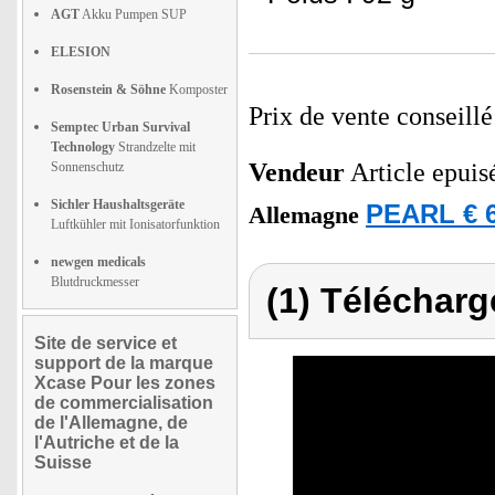
AGT
Akku Pumpen SUP
ELESION
Rosenstein & Söhne
Komposter
Prix de vente conseill
Semptec Urban Survival
Technology
Strandzelte mit
Vendeur
Article epuis
Sonnenschutz
Sichler Haushaltsgeräte
PEARL € 6
Allemagne
Luftkühler mit Ionisatorfunktion
newgen medicals
Blutdruckmesser
(1) Télécharg
Site de service et
support de la marque
Xcase Pour les zones
de commercialisation
de l'Allemagne, de
l'Autriche et de la
Suisse