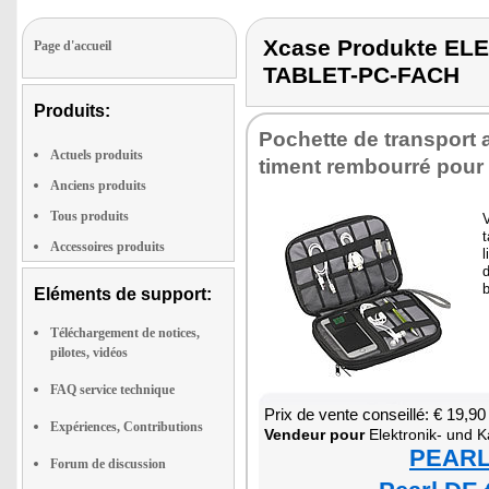
Xcase Produkte E
Page d'accueil
TABLET-PC-FACH
Produits:
Pochette de trans­port 
Actuels produits
ti­ment rem­bourré pour t
Anciens produits
Tous produits
t
Accessoires produits
l
d
b
Eléments de support:
Téléchargement de notices,
pilotes, vidéos
FAQ service technique
Prix de vente conseillé: € 19,90
Expériences, Contributions
Ven­deur pour
Elek­tro­nik- und Kabel-Orga­
PEARL 
Forum de discussion