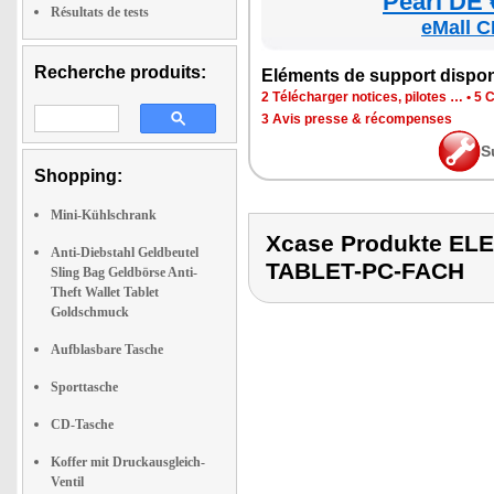
Pearl DE 
Résultats de tests
eMall C
Recherche produits:
Elé­ments de sup­port dis­po­
2 Télé­char­ger notices, pilotes …
•
5 C
3 Avis presse & récom­penses
S
Shopping:
Mini-Kühlschrank
Xcase Produkte E
Anti-Diebstahl Geldbeutel
TABLET-PC-FACH
Sling Bag Geldbörse Anti-
Theft Wallet Tablet
Goldschmuck
Aufblasbare Tasche
Sporttasche
CD-Tasche
Koffer mit Druckausgleich-
Ventil