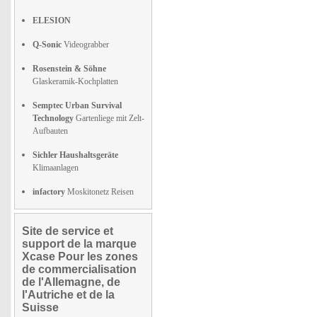
ELESION
Q-Sonic
Videograbber
Rosenstein & Söhne
Glaskeramik-Kochplatten
Semptec Urban Survival
Technology
Gartenliege mit Zelt-
Aufbauten
Sichler Haushaltsgeräte
Klimaanlagen
infactory
Moskitonetz Reisen
Site de service et
support de la marque
Xcase Pour les zones
de commercialisation
de l'Allemagne, de
l'Autriche et de la
Suisse