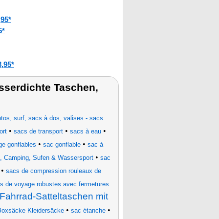
95*
5*
,95*
sserdichte Taschen,
os, surf, sacs à dos, valises - sacs
•
•
•
ort
sacs de transport
sacs à eau
•
•
ge gonflables
sac gonflable
sac à
•
, Camping, Sufen & Wassersport
sac
•
sacs de compression rouleaux de
s de voyage robustes avec fermetures
Fahrrad-Satteltaschen mit
•
•
oxsäcke Kleidersäcke
sac étanche