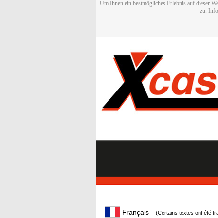
Um Ihnen ein bestmögliches Erlebnis auf dieser We
zu. Inf
Français
(Certains textes ont été t