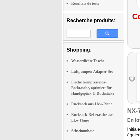
Résultats de tests
Co
Recherche produits:
Shopping:
Wasserdichte Tasche
Luftpumpen-Adapter-Set
Flache Kompressions-
Packtasche, optimiert für
Handgepäck & Rucksäcke
Rucksack aus Lkw-Plane
NX-
Rucksack-Reisetasche aus
En lo
Lkw-Plane
Initia
Schwimmboje
égale