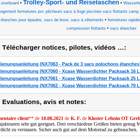
Trolley-Sport- und Reisetaschen
•
•
 overboard
Wasserf
angement fermetures pvc pêcheurs sacs à linge piscines sacs flottants camp
•
étanches pour épaules, sacs de boxe, sacs à vêtements
fermetures rapide
•
compression flottants
sacs étanches
) Télécharger notices, pilotes, vidéos …:
ienungsanleitung (NX7063 - Pack de 3 sacs polochons étanches
ienungsanleitung (NX7060 - Xcase Wasserdichter Packsack 16 Lit
ienungsanleitung (NX7061 - Xcase Wasserdichter Packsack 25 Lit
ienungsanleitung (NX7062 - Xcase Wasserdichter Packsack 70 Lit
) Evaluations, avis et notes:
ntaire client
** de
18.08.2021
de
K. F.
de
Kloster Lehnin OT Gre
jaktouren sehr gut geeignet. Drei verschiedene Größen bieten genug M
dicht zu verstauen. Sicher auch gut auf dem Motorrad zu gebrauchen.