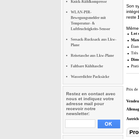
Knick-Kühlkompresse
Son s
intégr
WLAN-PIR-
reste
Bewegungsmelder mit
Temperatur- &
Même s
Luftfeuchtigkeits-Sensor
Lot 
Seesack-Rucksack aus Lkw-
Maté
Plane
Étan
Très
Reisetasche aus Lkw-Plane
Dime
Prat
Faltbare Kühltasche
Wasserdichte Packsäcke
Prix de
Restez en contact avec
nous et indiquez votre
Vendeu
adresse mail pour
recevoir notre
Allema
newsletter:
Autric
Pro