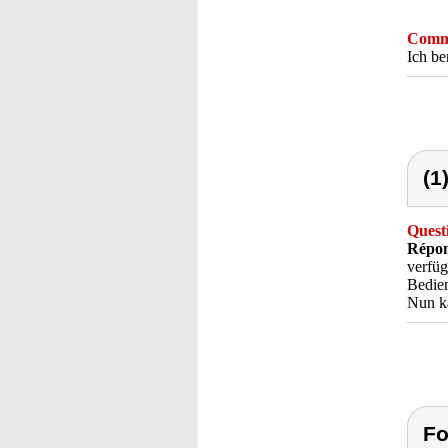
Comme
Ich be
(1
Quest
Répon
verfüg
Bedien
Nun ka
Fo