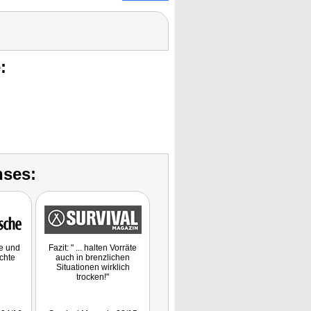
:
nses:
he und
Fazit: " ... halten Vorräte
chte
auch in brenzlichen
Situationen wirklich
trocken!"