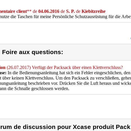
ntaire client
** de
04.06.2016
de
S. P.
de
Kiebitzreihe
nutze die Taschen für meine Persönliche Schutzausrüstung für die Arbeit
) Foire aux questions:
ion
(26.07.2017) Verfügt der Packsack über einen Klettverschluss?
se:
In die Bedienungsanleitung hat sich ein Fehler eingeschlichen, den
t über keinen Klettverschluss. Um den Packsack zu verschließen, gehen 
ungsanleitung beschrieben vor. Drücken Sie die Luft heraus und wickel
nn die Schnalle geschlossen werden.
rum de discussion pour Xcase produit Pack