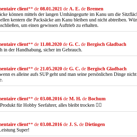
ntaire client
** de
08.01.2021
de
A. E.
de
Bremen
cke können mittels der langen Umhängegurte im Kanu um die Sitzflä
ellen kentern die Packsäcke am Kanu bleiben und nicht abtreiben. Wü
nschließen, um einen gewissen Auftrieb zu erhalten.
ntaire client
** de
11.08.2020
de
G. C.
de
Bergisch Gladbach
h in der Handhabung, sicher im Gebrauch.
ntaire client
** de
21.05.2020
de
G. C.
de
Bergisch Gladbach
 wenn es alleine aufs SUP geht und man seine persönlichen Dinge nicht
e.
ntaire client
** de
03.08.2016
de
M. H.
de
Bochum
Produkt für Hobby Seefahrer, alles bleibt trocken 👍🏻
ntaire client
** de
03.08.2016
de
J. S.
de
Dietingen
Leistung Super!