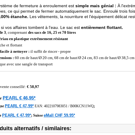
ystème de fermeture à enroulement est
simple mais génial :
À l'extré
ées, ce qui permet de fermer automatiquement le sac. Enroulé trois fois
100% étanche.
Les vêtements, la nourriture et l'équipement délicat re
i vos affaires tombent à l'eau. Le sac est
entièrement flottant.
de 3
, comprenant
des sacs de 16, 25 et 70 litres
riau en plastique extrêmement résistant
che et flottant
facile à nettoyer :
il suffit de rincer - propre
nsions :
60 cm de haut/Ø 20 cm, 68 cm de haut/Ø 24 cm, 83 cm de haut/Ø 38,5 cm
ique avec une sangle de transport
 vente conseillé:
€ 58,97
PEARL € 46,95*
r
PEARL € 47,99*
gne
EAN:
4022107983051
/
B00KCN11WQ
;
PEARL € 47,99*
eMall CHF 59.95*
he
;
Suisse
duits alternatifs / similaires: