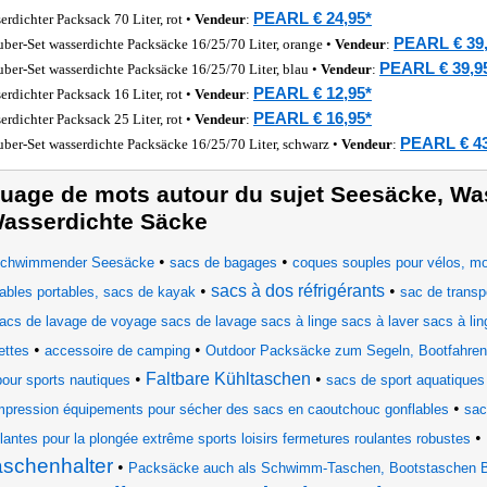
PEARL € 24,95*
erdichter Packsack 70 Liter, rot •
Vendeur
:
PEARL € 39,
uber-Set wasserdichte Packsäcke 16/25/70 Liter, orange •
Vendeur
:
PEARL € 39,9
uber-Set wasserdichte Packsäcke 16/25/70 Liter, blau •
Vendeur
:
PEARL € 12,95*
erdichter Packsack 16 Liter, rot •
Vendeur
:
PEARL € 16,95*
erdichter Packsack 25 Liter, rot •
Vendeur
:
PEARL € 43
uber-Set wasserdichte Packsäcke 16/25/70 Liter, schwarz •
Vendeur
:
uage de mots autour du sujet Seesäcke, Wa
asserdichte Säcke
•
•
chwimmender Seesäcke
sacs de bagages
coques souples pour vélos, mot
•
sacs à dos réfrigérants
•
iables portables, sacs de kayak
sac de transp
acs de lavage de voyage sacs de lavage sacs à linge sacs à laver sacs à lin
•
•
ettes
accessoire de camping
Outdoor Packsäcke zum Segeln, Bootfahren
•
Faltbare Kühltaschen
•
pour sports nautiques
sacs de sport aquatiques
•
pression équipements pour sécher des sacs en caoutchouc gonflables
sac
•
lantes pour la plongée extrême sports loisirs fermetures roulantes robustes
aschenhalter
•
Packsäcke auch als Schwimm-Taschen, Bootstaschen B