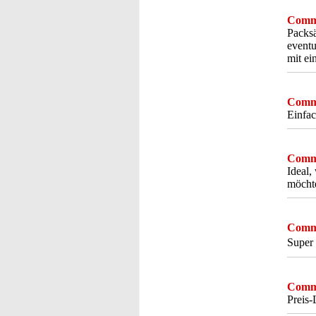
Comme
Packsä
eventu
mit ei
Comme
Einfac
Comme
Ideal,
möcht
Comme
Super 
Comme
Preis-