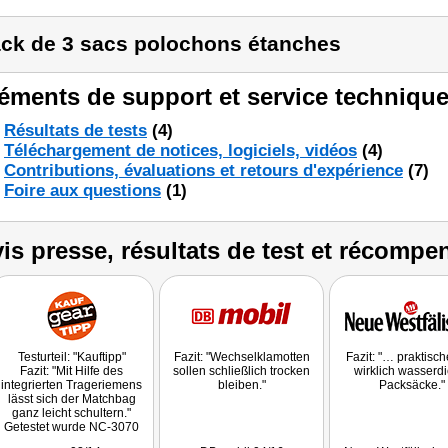
ck de 3 sacs polochons étanches
éments de support et service technique
Résultats de tests
(4)
Téléchargement de notices, logiciels, vidéos
(4)
Contributions, évaluations et retours d'expérience
(7)
Foire aux questions
(1)
is presse, résultats de test et récompe
Testurteil: "Kauftipp"
Fazit: "Wechselklamotten
Fazit: "… praktisc
Fazit: "Mit Hilfe des
sollen schließlich trocken
wirklich wasserdi
integrierten Trageriemens
bleiben."
Packsäcke."
lässt sich der Matchbag
ganz leicht schultern."
Getestet wurde NC-3070