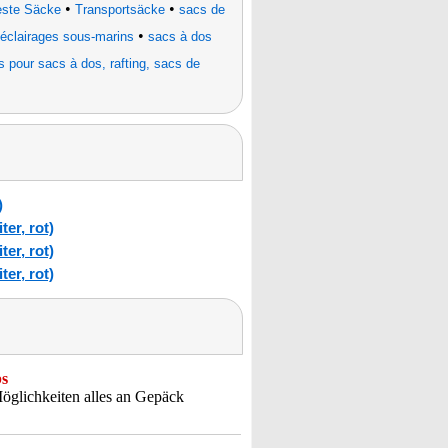
•
•
este Säcke
Transportsäcke
sacs de
•
 éclairages sous-marins
sacs à dos
s pour sacs à dos, rafting, sacs de
)
er, rot)
er, rot)
er, rot)
bs
öglichkeiten alles an Gepäck