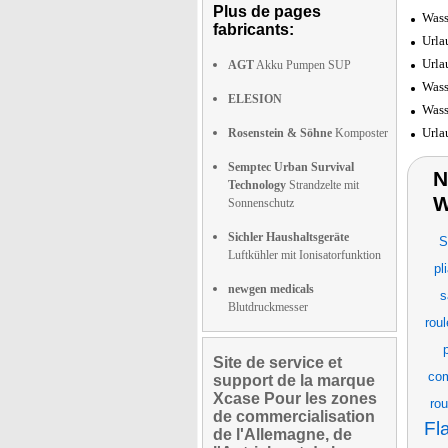
Plus de pages
Wass
fabricants:
Urla
Urla
AGT
Akku Pumpen SUP
Wass
ELESION
Wass
Urla
Rosenstein & Söhne
Komposter
Semptec Urban Survival
N
Technology
Strandzelte mit
W
Sonnenschutz
Sichler Haushaltsgeräte
S
Luftkühler mit Ionisatorfunktion
pl
newgen medicals
s
Blutdruckmesser
roul
Site de service et
com
support de la marque
Xcase Pour les zones
rou
de commercialisation
Fl
de l'Allemagne, de