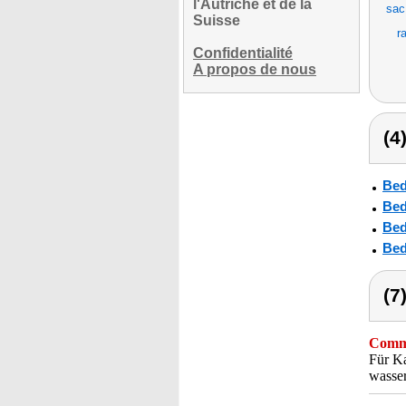
l'Autriche et de la
sac
Suisse
r
Confidentialité
A propos de nous
(4
Bed
Bed
Bed
Bed
(7
Comme
Für Ka
wasser