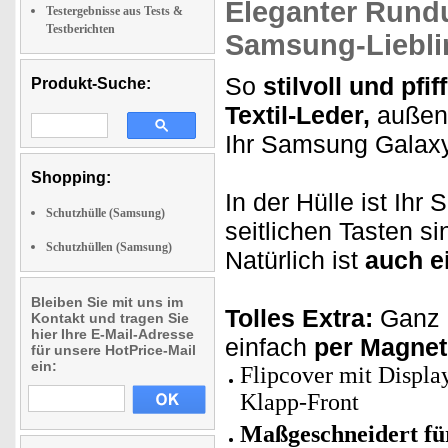
Eleganter Rund
Testergebnisse aus Tests &
Testberichten
Samsung-Liebli
So
stilvoll und pfif
Produkt-Suche:
Textil-Leder,
außen 
Ihr Samsung Galax
Shopping:
In der Hülle ist Ihr
Schutzhülle (Samsung)
seitlichen Tasten s
Schutzhüllen (Samsung)
Natürlich ist
auch e
Bleiben Sie mit uns im
Tolles Extra:
Ganz a
Kontakt und tragen Sie
hier Ihre E-Mail-Adresse
einfach
per Magnet
für unsere HotPrice-Mail
ein:
Flipcover mit Displa
Klapp-Front
Maßgeschneidert fü