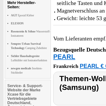
seitliche Tasten und
Mehr Hersteller-
Seiten:
Magnetverschluss an 
AGT
Epoxid Kleber
Gewicht: leichte 53 
ELESION
Rosenstein & Söhne
Wasserstoff-
Ionisatoren
Vom Lieferanten emp
Semptec Urban Survival
Technology
Camping Zubehöre
Bezugsquelle
Deutsch
PEARL
Sichler Haushaltsgeräte
Luftkühler mit Ionisatorfunktion
PEARL € 
Frankreich
newgen medicals
Insekten-
Stichheiler
Themen-Wolk
(Samsung)
Service- & Support-
Website der Marke
Xcase für die
Vertriebsgebiete
Deutschland,