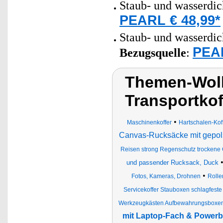
Staub- und wasserdic
PEARL € 48,99*
Staub- und wasserdich
PEAR
Bezugsquelle
:
Themen-Wolk
Transportkof
•
Maschinenkoffer
Hartschalen-Kof
Canvas-Rucksäcke mit gepol
Reisen strong Regenschutz trockene 
und passender Rucksack, Duck
•
Fotos, Kameras, Drohnen
Rolle
Servicekoffer Stauboxen schlagfest
Werkzeugkästen Aufbewahrungsboxen 
mit Laptop-Fach & Power