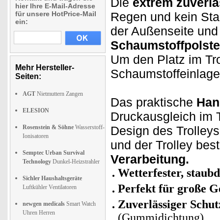
Die
extrem zuverl
hier Ihre E-Mail-Adresse
für unsere HotPrice-Mail
Regen und kein Sta
ein:
der Außenseite und 
Schaumstoffpolst
Um den Platz im Tro
Mehr Hersteller-
Schaumstoffeinlage
Seiten:
AGT
Nietmuttern Zangen
Das praktische
Han
ELESION
Druckausgleich im T
Rosenstein & Söhne
Wasserstoff-
Design des Trolleys
Ionisatoren
und der Trolley bes
Semptec Urban Survival
Verarbeitung.
Technology
Dunkel-Heizstrahler
Wetterfester, staubd
Sichler Haushaltsgeräte
Perfekt für große G
Luftkühler Ventilatoren
Zuverlässiger Schut
newgen medicals
Smart Watch
Uhren Herren
(Gummidichtung)