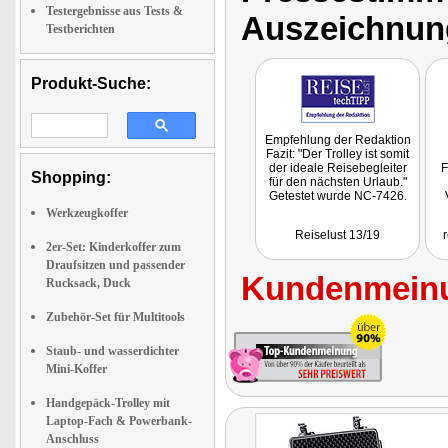
Testergebnisse aus Tests &
Auszeichnun
Testberichten
Produkt-Suche:
Empfehlung der Redaktion
Fazit: "Der Trolley ist somit
der ideale Reisebegleiter
F
Shopping:
für den nächsten Urlaub."
Getestet wurde NC-7426.
Werkzeugkoffer
Reiselust 13/19
r
A
2er-Set: Kinderkoffer zum
Draufsitzen und passender
Kundenmeinu
f
Rucksack, Duck
Mo
Zubehör-Set für Multitools
ge
Staub- und wasserdichter
Mini-Koffer
Handgepäck-Trolley mit
Laptop-Fach & Powerbank-
Anschluss