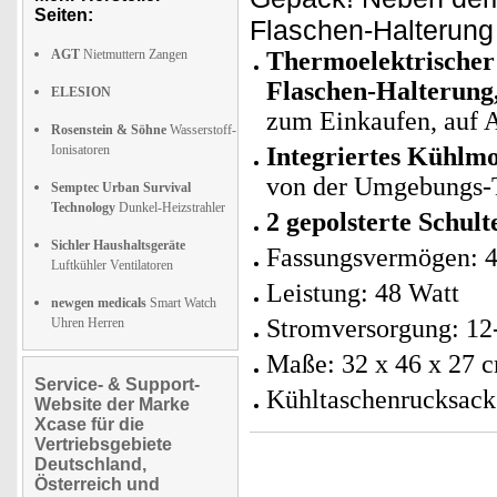
Seiten:
Flaschen-Halterung 
AGT
Nietmuttern Zangen
Thermoelektrischer
Flaschen-Halterung
ELESION
zum Einkaufen, auf 
Rosenstein & Söhne
Wasserstoff-
Ionisatoren
Integriertes Kühlmo
von der Umgebungs-T
Semptec Urban Survival
Technology
Dunkel-Heizstrahler
2 gepolsterte Schult
Sichler Haushaltsgeräte
Fassungsvermögen: 4
Luftkühler Ventilatoren
Leistung: 48 Watt
newgen medicals
Smart Watch
Stromversorgung: 12
Uhren Herren
Maße: 32 x 46 x 27 c
Service- & Support-
Kühltaschenrucksack 
Website der Marke
Xcase für die
Vertriebsgebiete
Deutschland,
Österreich und