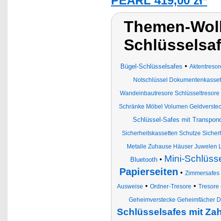
PEARL 419,00 zł*
Themen-Wolk
Schlüsselsaf
•
Bügel-Schlüsselsafes
Aktentresor
Notschlüssel Dokumentenkassett
Wandeinbautresore Schlüsseltresore
Schränke Möbel Volumen Geldverste
Schlüssel-Safes mit Transpon
Sicherheitskassetten Schutze Sicherh
Metalle Zuhause Häuser Juwelen L
Mini-Schlüss
•
Bluetooth
Papierseiten
•
Zimmersafes
•
•
Ausweise
Ordner-Tresore
Tresore
Geheimverstecke Geheimfächer 
Schlüsselsafes mit Z