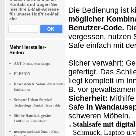
Kontakt und tragen Sie
Die Bedienung ist k
hier Ihre E-Mail-Adresse
für unsere HotPrice-Mail
möglicher Kombin
ein:
Benutzer-Code.
Die
vergessen, nutzen 
Safe einfach mit de
Mehr Hersteller-
Seiten:
Sicher verwahrt: G
AGT
Nietmuttern Zangen
gefertigt. Das Schl
ELESION
liegt komplett im In
Rosenstein & Söhne
Wasserstoff-
B. vor gewaltsamen
Ionisatoren
Sicherheit:
Mithilf
Semptec Urban Survival
Safe
in Wandaussp
Technology
Dunkel-Heizstrahler
schweren Möbeln.
Sichler Haushaltsgeräte
Luftkühler Ventilatoren
Stahlsafe mit digit
Schmuck, Laptop u.v
newgen medicals
Smart Watch