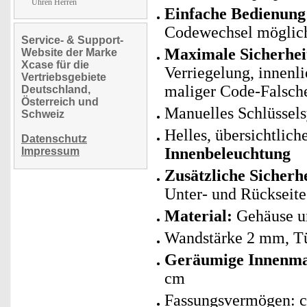
Uhren Herren
Einfache Bedienung
Codewechsel möglic
Service- & Support-
Maximale Sicherhei
Website der Marke
Xcase für die
Verriegelung, innenli
Vertriebsgebiete
maliger Code-Falsch
Deutschland,
Österreich und
Manuelles Schlüssels
Schweiz
Helles, übersichtlich
Datenschutz
Innenbeleuchtung
Impressum
Zusätzliche Sicherh
Unter- und Rückseite
Material:
Gehäuse un
Wandstärke 2 mm, Tü
Geräumige Innenm
cm
Fassungsvermögen: ca