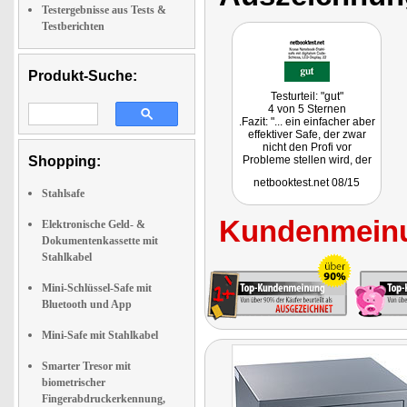
Testergebnisse aus Tests &
Testberichten
Produkt-Suche:
Testurteil: "gut"
4 von 5 Sternen
.Fazit: "... ein einfacher aber
effektiver Safe, der zwar
nicht den Profi vor
Shopping:
Probleme stellen wird, der
aber die meisten
netbooktest.net 08/15
Einbrecher davon abhält ..."
Stahlsafe
Kundenmeinu
Elektronische Geld- &
Dokumentenkassette mit
Stahlkabel
Mini-Schlüssel-Safe mit
Bluetooth und App
Mini-Safe mit Stahlkabel
Smarter Tresor mit
biometrischer
Fingerabdruckerkennung,