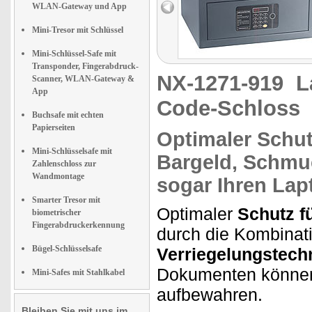
WLAN-Gateway und App
Mini-Tresor mit Schlüssel
Mini-Schlüssel-Safe mit
Transponder, Fingerabdruck-
NX-1271-919
L
Scanner, WLAN-Gateway &
App
Code-Schloss
Buchsafe mit echten
Papierseiten
Optimaler
Schut
Mini-Schlüsselsafe mit
Bargeld, Schmu
Zahlenschloss zur
Wandmontage
sogar Ihren
Lap
Smarter Tresor mit
Optimaler
Schutz f
biometrischer
Fingerabdruckerkennung
durch die Kombinat
Bügel-Schlüsselsafe
Verriegelungstech
Dokumenten können 
Mini-Safes mit Stahlkabel
aufbewahren.
Bleiben Sie mit uns im