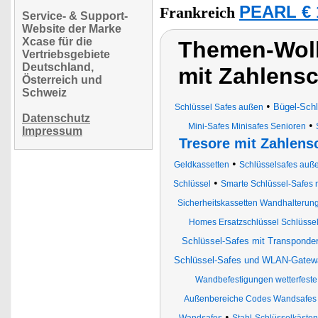
PEARL € 
Frankreich
Service- & Support-
Website der Marke
Xcase für die
Themen-Wolk
Vertriebsgebiete
Deutschland,
mit Zahlens
Österreich und
Schweiz
•
Bügel-Schl
Schlüssel Safes außen
Datenschutz
•
Mini-Safes Minisafes Senioren
Impressum
Tresore mit Zahlens
•
Geldkassetten
Schlüsselsafes auß
•
Schlüssel
Smarte Schlüssel-Safes
Sicherheitskassetten Wandhalterun
Homes Ersatzschlüssel Schlüssel
Schlüssel-Safes mit Transponde
Schlüssel-Safes und WLAN-Gatewa
Wandbefestigungen wetterfeste
Außenbereiche Codes Wandsafes 
•