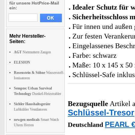
für unsere HotPrice-Mail
Idealer Schutz für w
ein:
Sicherheitsschloss 
Für innen und außen 
Zur festen Veranker
Mehr Hersteller-
Seiten:
Eingelassenes Beschr
AGT
Nietmuttern Zangen
Farbe: schwarz
ELESION
Maße: 10 x 145 x 50
Rosenstein & Söhne
Wasserstoff-
Schlüssel-Safe inklu
Ionisatoren
Semptec Urban Survival
Technology
Dunkel-Heizstrahler
Bezugsquelle
Artikel a
Sichler Haushaltsgeräte
Luftkühler Ventilatoren
Schlüssel-Tresor
newgen medicals
Smart Watch
PEARL €
Deutschland
Uhren Herren