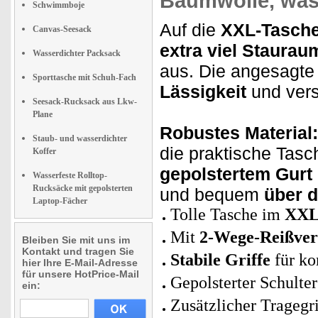
Baumwolle,
was
Schwimmboje
Auf die
XXL-Tasch
Canvas-Seesack
extra viel Staurau
Wasserdichter Packsack
aus. Die angesagt
Sporttasche mit Schuh-Fach
Lässigkeit
und vers
Seesack-Rucksack aus Lkw-
Plane
Robustes Material:
Staub- und wasserdichter
die praktische Tas
Koffer
gepolstertem Gurt
Wasserfeste Rolltop-
Rucksäcke mit gepolsterten
und bequem
über d
Laptop-Fächer
Tolle Tasche im
XXL
Mit
2-Wege-Reißver
Bleiben Sie mit uns im
Kontakt und tragen Sie
Stabile Griffe
für ko
hier Ihre E-Mail-Adresse
für unsere HotPrice-Mail
Gepolsterter Schulter
ein:
Zusätzlicher Tragegri