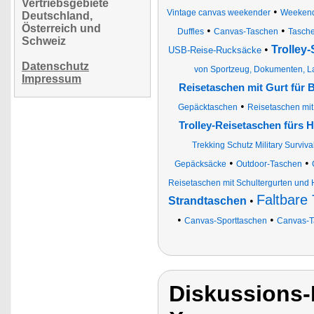
Vertriebsgebiete
•
Vintage canvas weekender
Weekend
Deutschland,
Österreich und
•
•
Duffles
Canvas-Taschen
Tasche
Schweiz
•
Trolley
USB-Reise-Rucksäcke
Datenschutz
von Sportzeug, Dokumenten, La
Impressum
Reisetaschen mit Gurt für 
•
Gepäcktaschen
Reisetaschen mit
Trolley-Reisetaschen fürs
Trekking Schutz Military Surviva
•
•
Gepäcksäcke
Outdoor-Taschen
Reisetaschen mit Schultergurten und H
Faltbare 
Strandtaschen
•
•
•
Canvas-Sporttaschen
Canvas-Ta
Diskussions