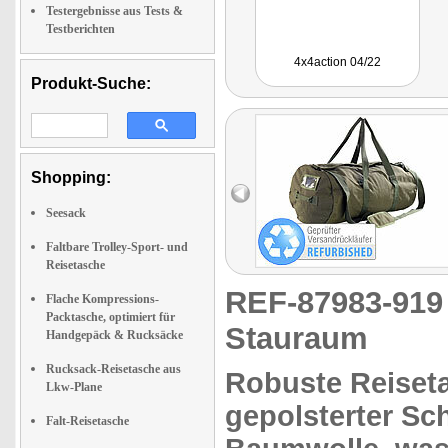
Testergebnisse aus Tests &
Testberichten
4x4action 04/22
Produkt-Suche:
Shopping:
Seesack
Faltbare Trolley-Sport- und
Reisetasche
REF-87983-91
Flache Kompressions-
Packtasche, optimiert für
Stauraum
Handgepäck & Rucksäcke
Rucksack-Reisetasche aus
Robuste Reiset
Lkw-Plane
gepolsterter Sch
Falt-Reisetasche