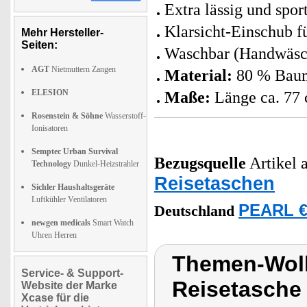
Extra lässig und spor
Klarsicht-Einschub f
Mehr Hersteller-
Seiten:
Waschbar (Handwäsc
AGT
Nietmuttern Zangen
Material:
80 % Baum
ELESION
Maße:
Länge ca. 77 
Rosenstein & Söhne
Wasserstoff-
Ionisatoren
Semptec Urban Survival
Bezugsquelle
Artikel a
Technology
Dunkel-Heizstrahler
Reisetaschen
Sichler Haushaltsgeräte
Luftkühler Ventilatoren
PEARL €
Deutschland
newgen medicals
Smart Watch
Uhren Herren
Themen-Wol
Service- & Support-
Reisetasche
Website der Marke
Xcase für die