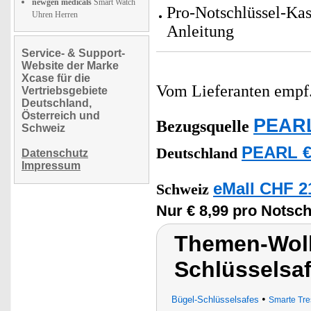
newgen medicals
Smart Watch
Pro-Notschlüssel-Kas
Uhren Herren
Anleitung
Service- & Support-
Website der Marke
Xcase für die
Vom Lieferanten emp
Vertriebsgebiete
Deutschland,
Österreich und
PEARL
Bezugsquelle
Schweiz
PEARL €
Deutschland
Datenschutz
Impressum
eMall CHF 2
Schweiz
Nur € 8,99 pro Notsch
Themen-Wolk
Schlüsselsaf
•
Bügel-Schlüsselsafes
Smarte Tre