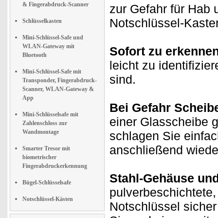
& Fingerabdruck-Scanner
zur Gefahr für Hab 
Notschlüssel-Kasten
Schlüsselkasten
Mini-Schlüssel-Safe und
WLAN-Gateway mit
Sofort zu erkennen
Bluetooth
leicht zu identifizi
Mini-Schlüssel-Safe mit
sind.
Transponder, Fingerabdruck-
Scanner, WLAN-Gateway &
App
Bei Gefahr Scheib
Mini-Schlüsselsafe mit
einer Glasscheibe g
Zahlenschloss zur
Wandmontage
schlagen Sie einfac
anschließend wiede
Smarter Tresor mit
biometrischer
Fingerabdruckerkennung
Stahl-Gehäuse und
Bügel-Schlüsselsafe
pulverbeschichtete,
Notschlüssel-Kästen
Notschlüssel sicher