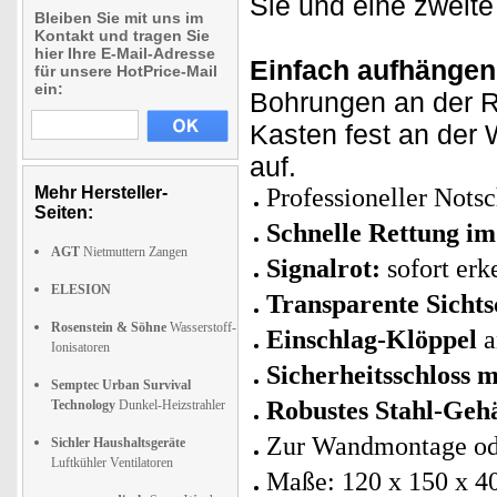
Sie und eine zweite
Bleiben Sie mit uns im
Kontakt und tragen Sie
hier Ihre E-Mail-Adresse
Einfach aufhängen 
für unsere HotPrice-Mail
ein:
Bohrungen an der R
Kasten fest an der
auf.
Mehr Hersteller-
Professioneller Nots
Seiten:
Schnelle Rettung im
AGT
Nietmuttern Zangen
Signalrot:
sofort erk
ELESION
Transparente Sichts
Rosenstein & Söhne
Wasserstoff-
Einschlag-Klöppel
a
Ionisatoren
Sicherheitsschloss m
Semptec Urban Survival
Robustes Stahl-Geh
Technology
Dunkel-Heizstrahler
Zur Wandmontage od
Sichler Haushaltsgeräte
Luftkühler Ventilatoren
Maße: 120 x 150 x 4