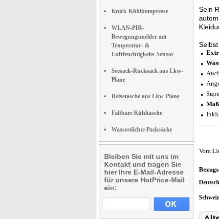
Sein R
Knick-Kühlkompresse
automa
Kleidu
WLAN-PIR-
Bewegungsmelder mit
Selbst
Temperatur- &
Extr
Luftfeuchtigkeits-Sensor
Wass
Seesack-Rucksack aus Lkw-
Auch
Plane
Ange
Supe
Reisetasche aus Lkw-Plane
Maß
Faltbare Kühltasche
Inkl
Wasserdichte Packsäcke
Vom Li
Bleiben Sie mit uns im
Kontakt und tragen Sie
Bezugs
hier Ihre E-Mail-Adresse
für unsere HotPrice-Mail
Deutsc
ein:
Schwei
Alt