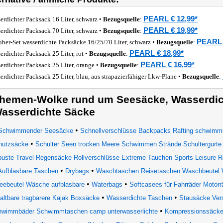
PEARL € 12,99*
erdichter Packsack 16 Liter, schwarz •
Bezugsquelle
:
PEARL € 19,99*
erdichter Packsack 70 Liter, schwarz •
Bezugsquelle
:
PEARL 
uber-Set wasserdichte Packsäcke 16/25/70 Liter, schwarz •
Bezugsquelle
:
PEARL € 18,99*
erdichter Packsack 25 Liter, rot •
Bezugsquelle
:
PEARL € 16,99*
erdichter Packsack 25 Liter, orange •
Bezugsquelle
:
erdichter Packsack 25 Liter, blau, aus strapazierfähiger Lkw-Plane •
Bezugsquelle
:
hemen-Wolke rund um Seesäcke, Wasserdic
asserdichte Säcke
•
Schwimmender Seesäcke
Schnellverschlüsse Backpacks Rafting schwimme
•
hutzsäcke
Schulter Seen trocken Meere Schwimmen Strände Schultergurte
uste Travel Regensäcke Rollverschlüsse Extreme Tauchen Sports Leisure Ro
•
•
Aufblasbare Taschen
Drybags
Waschtaschen Reisetaschen Waschbeute
•
•
eebeutel Wäsche aufblasbare
Waterbags
Softcasees für Fahrräder Motor
•
•
faltbare tragbarere Kajak Boxsäcke
Wasserdichte Taschen
Stausäcke Ver
•
hwimmbäder Schwimmtaschen camp unterwasserlichte
Kompressionssäcke