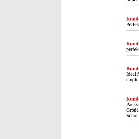
Kunde
Perfek
Kunde
perfek
Kunde
Ideal 
empfeh
Kunde
Packsa
Größen
Schult