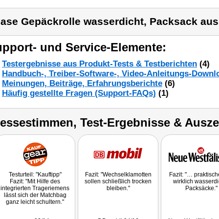
ase Gepäckrolle wasserdicht, Packsack aus
pport- und Service-Elemente:
Testergebnisse aus Produkt-Tests & Testberichten
(4)
Handbuch-, Treiber-Software-, Video-Anleitungs-Downl
Meinungen, Beiträge, Erfahrungsberichte
(6)
Häufig gestellte Fragen (Support-FAQs)
(1)
ressestimmen, Test-Ergebnisse & Ausz
Testurteil: "Kauftipp"
Fazit: "Wechselklamotten
Fazit: "… praktisc
Fazit: "Mit Hilfe des
sollen schließlich trocken
wirklich wasserdi
integrierten Trageriemens
bleiben."
Packsäcke."
lässt sich der Matchbag
ganz leicht schultern."