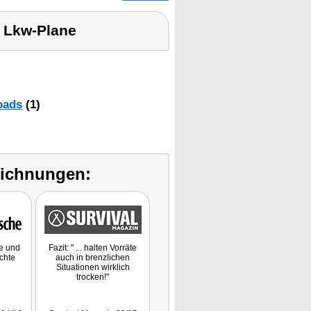
 Lkw-Plane
oads
(1)
eichnungen:
he und
Fazit: " ... halten Vorräte
chte
auch in brenzlichen
Situationen wirklich
trocken!"