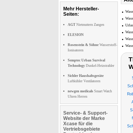
Mehr Hersteller-
Wass
Seiten:
Wass
AGT
Nietmuttern Zangen
Urla
Wass
ELESION
Wass
Rosenstein & Söhne
Wasserstoff-
Wass
Ionisatoren
T
Semptec Urban Survival
W
Technology
Dunkel-Heizstrahler
Sichler Haushaltsgeräte
Luftkühler Ventilatoren
Sc
newgen medicals
Smart Watch
Rob
Uhren Herren
S
Service- & Support-
Website der Marke
Xcase für die
Sc
Vertriebsgebiete