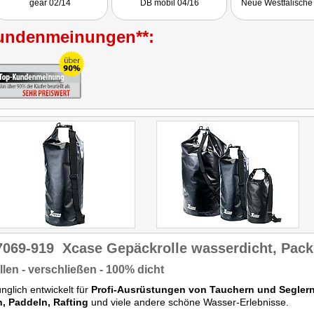
gear 02/14
DB mobil 04/16
Neue Westfälische
undenmeinungen**:
7069-919
Xcase Gepäckrolle wasserdicht, Pac
llen - verschließen - 100% dicht
nglich entwickelt für
Profi-Ausrüstungen von Tauchern und Segler
n, Paddeln, Rafting
und viele andere schöne Wasser-Erlebnisse.