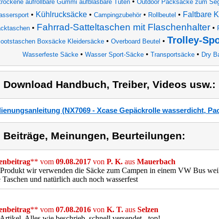
•
trockene aufrollbare Gummi aufblasbare Tüten
Outdoor Packsäcke zum Sege
•
Kühlrucksäcke
•
•
•
Faltbare 
ssersport
Campingzubehör
Rollbeutel
Fahrrad-Satteltaschen mit Flaschenhalter
•
•
cktaschen
Trolley-Sp
•
•
ootstaschen Boxsäcke Kleidersäcke
Overboard Beutel
•
•
•
Wasserfeste Säcke
Wasser Sport-Säcke
Transportsäcke
Dry B
) Download Handbuch, Treiber, Videos usw.:
ienungsanleitung (NX7069 - Xcase Gepäckrolle wasserdicht, Pa
) Beiträge, Meinungen, Beurteilungen:
nbeitrag
** vom
09.08.2017
von
P. K.
aus
Mauerbach
Produkt wir verwenden die Säcke zum Campen in einem VW Bus weil si
 Taschen und natürlich auch noch wasserfest
nbeitrag
** vom
07.08.2016
von
K. T.
aus
Selzen
Artikel. Alles wie beschrieb, schnell versendet - top!