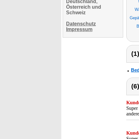
Deutschland,
Österreich und
Wa
Schweiz
Gepä
Datenschutz
B
Impressum
(1
Bed
(6
Kunde
Super 
andere
Kunde
Super 