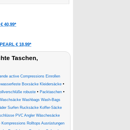
€ 40,99*
PEARL € 18,99*
hte Taschen,
nde active Compressions Einrollen
•
 wasserfeste Boxsäcke Kleidersäcke
•
•
llverschlüße robuste
Packtaschen
l Waschsäcke Washbags Wash-Bags
räder Surfen Rucksäcke Koffer-Säcke
schlüsse PVC Angler Wäschesäcke
 Kompressions Rolltops Ausrüstungen