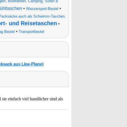
ln, Bootfahren, Camping, Sufen &
Kühltaschen
•
•
Wassersport-Beutel
Packsäcke auch als Schwimm-Taschen,
ort- und Reisetaschen
•
•
ag Beutel
Transportbeutel
cksack aus Lkw-Plane)
e einfach viel handlicher sind als