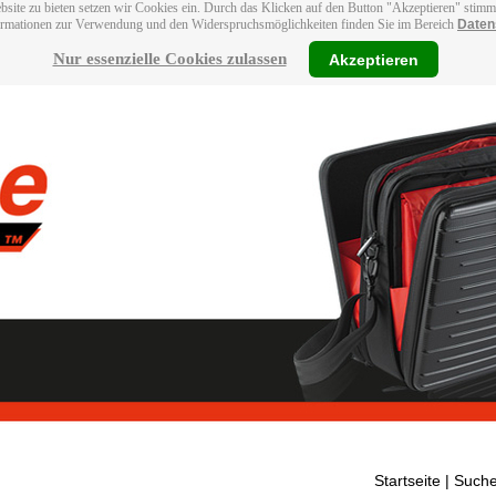
bsite zu bieten setzen wir Cookies ein. Durch das Klicken auf den Button "Akzeptieren" stim
ormationen zur Verwendung und den Widerspruchsmöglichkeiten finden Sie im Bereich
Daten
Nur essenzielle Cookies zulassen
Akzeptieren
Startseite
| Suche