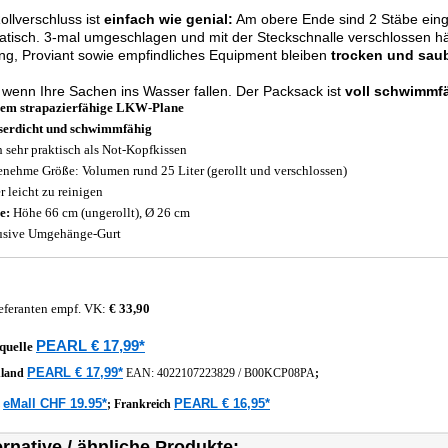
ollverschluss ist
einfach wie genial:
Am obere Ende sind 2 Stäbe einge
tisch. 3-mal umgeschlagen und mit der Steckschnalle verschlossen h
ng, Proviant sowie empfindliches Equipment bleiben
trocken und saub
 wenn Ihre Sachen ins Wasser fallen. Der Packsack ist
voll schwimmfä
em strapazierfähige LKW-Plane
erdicht und schwimmfähig
 sehr praktisch als Not-Kopfkissen
nehme Größe: Volumen rund 25 Liter (gerollt und verschlossen)
r leicht zu reinigen
e:
Höhe 66 cm (ungerollt), Ø 26 cm
usive Umgehänge-Gurt
eferanten empf. VK:
€ 33,90
PEARL € 17,99*
quelle
PEARL € 17,99*
hland
EAN:
4022107223829
/
B00KCP08PA
;
eMall CHF 19.95*
PEARL € 16,95*
z
;
Frankreich
ernative / ähnliche Produkte: