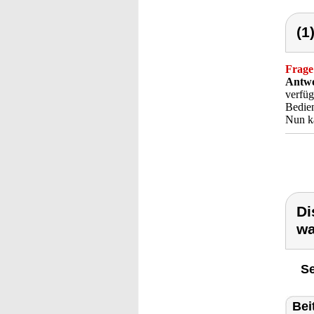
(1
Frage
Antwo
verfüg
Bedien
Nun ka
Di
wa
Se
Bei