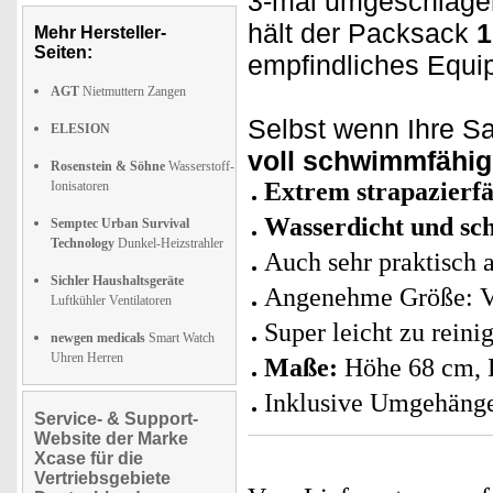
3-mal umgeschlagen
hält der Packsack
1
Mehr Hersteller-
Seiten:
empfindliches Equi
AGT
Nietmuttern Zangen
Selbst wenn Ihre Sa
ELESION
voll schwimmfähig
Rosenstein & Söhne
Wasserstoff-
Extrem strapazier
Ionisatoren
Wasserdicht und s
Semptec Urban Survival
Technology
Dunkel-Heizstrahler
Auch sehr praktisch 
Sichler Haushaltsgeräte
Angenehme Größe: Vol
Luftkühler Ventilatoren
Super leicht zu reini
newgen medicals
Smart Watch
Uhren Herren
Maße:
Höhe 68 cm, 
Inklusive Umgehäng
Service- & Support-
Website der Marke
Xcase für die
Vertriebsgebiete