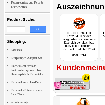
Testergebnisse aus Tests &
Auszeichnun
Testberichten
Produkt-Suche:
Testurteil: "Kauftipp"
F
Fazit: "Mit Hilfe des
s
integrierten Trageriemens
Shopping:
lässt sich der Matchbag
ganz leicht schultern."
Getestet wurde NC-3070
Packsack
gear 02/14
Luftpumpen-Adapter-Set
Kundenmeinu
Flache Kompressions-
Packtasche, optimiert für
Handgepäck & Rucksäcke
Rucksack aus Lkw-Plane
Rucksack-Reisetasche aus
Lkw-Plane
Schwimmboje