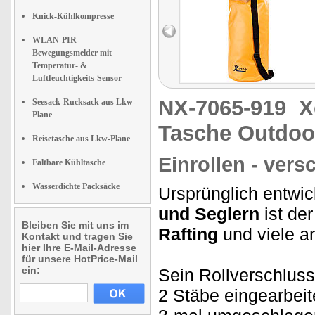
Knick-Kühlkompresse
WLAN-PIR-
Bewegungsmelder mit
Temperatur- &
Luftfeuchtigkeits-Sensor
NX-7065-919
X
Seesack-Rucksack aus Lkw-
Plane
Tasche Outdoor
Reisetasche aus Lkw-Plane
Einrollen - vers
Faltbare Kühltasche
Wasserdichte Packsäcke
Ursprünglich entwic
und Seglern
ist de
Bleiben Sie mit uns im
Rafting
und viele a
Kontakt und tragen Sie
hier Ihre E-Mail-Adresse
für unsere HotPrice-Mail
ein:
Sein Rollverschluss
2 Stäbe eingearbeit