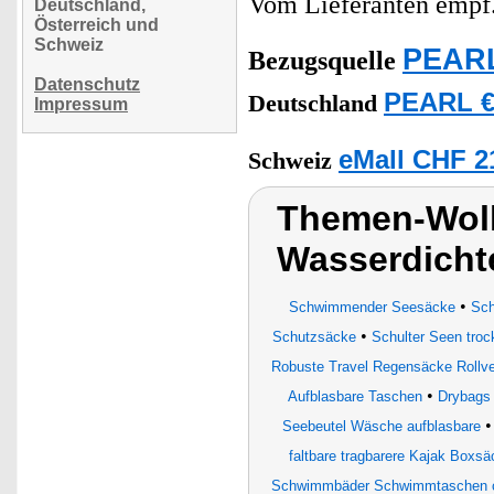
Vom Lieferanten emp
Deutschland,
Österreich und
Schweiz
PEARL
Bezugsquelle
Datenschutz
PEARL €
Deutschland
Impressum
eMall CHF 2
Schweiz
Themen-Wolk
Wasserdicht
•
Schwimmender Seesäcke
Sch
•
Schutzsäcke
Schulter Seen tro
Robuste Travel Regensäcke Rollve
•
Aufblasbare Taschen
Drybags
Seebeutel Wäsche aufblasbare
faltbare tragbarere Kajak Boxsä
Schwimmbäder Schwimmtaschen c