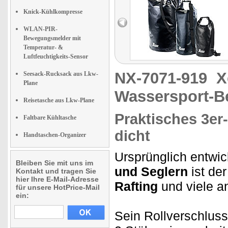
Knick-Kühlkompresse
WLAN-PIR-
Bewegungsmelder mit
Temperatur- &
Luftfeuchtigkeits-Sensor
NX-7071-919
X
Seesack-Rucksack aus Lkw-
Plane
Wassersport-Be
Reisetasche aus Lkw-Plane
Praktisches 3er-
Faltbare Kühltasche
dicht
Handtaschen-Organizer
Ursprünglich entwic
Bleiben Sie mit uns im
und Seglern
ist de
Kontakt und tragen Sie
hier Ihre E-Mail-Adresse
Rafting
und viele a
für unsere HotPrice-Mail
ein:
Sein Rollverschluss