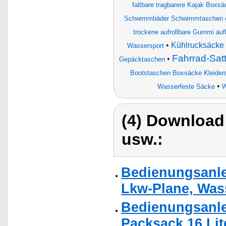
faltbare tragbarere Kajak Boxsä
Schwimmbäder Schwimmtaschen c
trockene aufrollbare Gummi auf
•
Kühlrucksäcke
Wassersport
Fahrrad-Satt
•
Gepäcktaschen
Bootstaschen Boxsäcke Kleider
•
Wasserfeste Säcke
W
(4) Download
usw.:
Bedienungsanle
Lkw-Plane, Wass
Bedienungsanle
Packsack 16 Lit