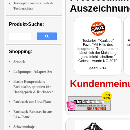
Testergebnisse aus Tests &
Auszeichnun
Testberichten
Produkt-Suche:
Testurteil: "Kauftipp"
F
Fazit: "Mit Hilfe des
s
integrierten Trageriemens
Shopping:
lässt sich der Matchbag
ganz leicht schultern."
Getestet wurde NC-3070
Seesack
gear 02/14
Luftpumpen-Adapter-Set
Kundenmeinu
Flache Kompressions-
Packtasche, optimiert für
Handgepäck & Rucksäcke
Rucksack aus Lkw-Plane
Rucksack-Reisetasche aus
Lkw-Plane
Schwimmboje