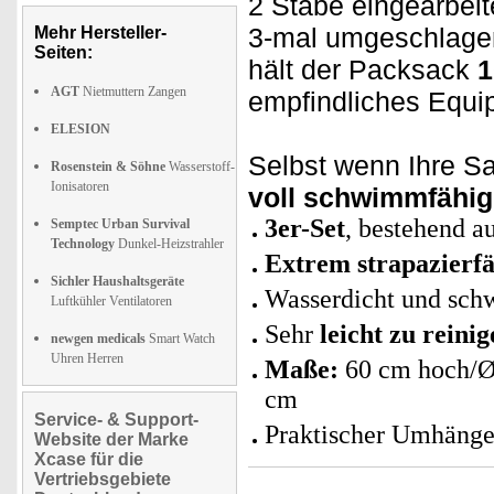
2 Stäbe eingearbeit
3-mal umgeschlagen
Mehr Hersteller-
Seiten:
hält der Packsack
1
AGT
Nietmuttern Zangen
empfindliches Equi
ELESION
Selbst wenn Ihre Sa
Rosenstein & Söhne
Wasserstoff-
Ionisatoren
voll schwimmfähig
3er-Set
, bestehend a
Semptec Urban Survival
Technology
Dunkel-Heizstrahler
Extrem strapazierfä
Sichler Haushaltsgeräte
Wasserdicht und sc
Luftkühler Ventilatoren
Sehr
leicht zu reinig
newgen medicals
Smart Watch
Uhren Herren
Maße:
60 cm hoch/Ø
cm
Service- & Support-
Praktischer Umhänge
Website der Marke
Xcase für die
Vertriebsgebiete