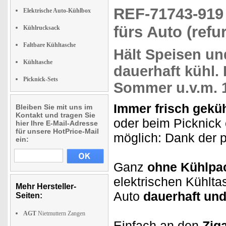
REF-71743-91
Elektrische Auto-Kühlbox
fürs Auto (refu
Kühlrucksack
Faltbare Kühltasche
Hält
Speisen un
Kühltasche
dauerhaft kühl.
I
Picknick-Sets
Sommer u.v.m.
Immer frisch geküh
Bleiben Sie mit uns im
Kontakt und tragen Sie
oder beim Picknick 
hier Ihre E-Mail-Adresse
für unsere HotPrice-Mail
möglich: Dank der p
ein:
Ganz
ohne Kühlpa
elektrischen Kühlta
Mehr Hersteller-
Auto
dauerhaft un
Seiten:
AGT
Nietmuttern Zangen
Einfach an den
Zig