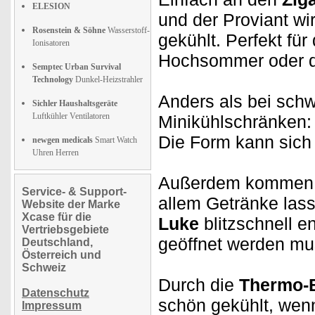
ELESION
und der Proviant wi
Rosenstein & Söhne
Wasserstoff-
gekühlt. Perfekt für
Ionisatoren
Hochsommer oder d
Semptec Urban Survival
Technology
Dunkel-Heizstrahler
Anders als bei schw
Sichler Haushaltsgeräte
Luftkühler Ventilatoren
Minikühlschränken:
Die Form kann sich
newgen medicals
Smart Watch
Uhren Herren
Außerdem kommen
Service- & Support-
allem Getränke las
Website der Marke
Xcase für die
Luke
blitzschnell 
Vertriebsgebiete
geöffnet werden mu
Deutschland,
Österreich und
Schweiz
Durch die
Thermo-
Datenschutz
schön gekühlt, wen
Impressum