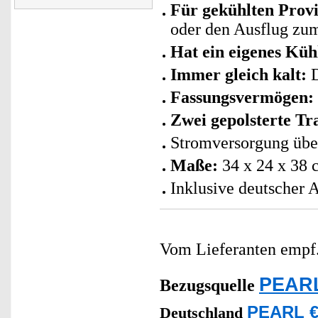
Für gekühlten Prov
oder den Ausflug zu
Hat ein eigenes Küh
Immer gleich kalt:
D
Fassungsvermögen:
Zwei gepolsterte Tr
Stromversorgung übe
Maße:
34 x 24 x 38 
Inklusive deutscher 
Vom Lieferanten emp
PEARL
Bezugsquelle
PEARL €
Deutschland