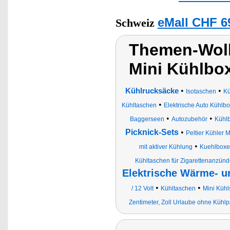
eMall CHF 6
Schweiz
Themen-Wolk
Mini Kühlbox
•
•
Kühlrucksäcke
Isotaschen
Kü
•
Kühltaschen
Elektrische Auto Kühlb
•
•
Baggerseen
Autozubehör
Kühl
Picknick-Sets
•
Peltier Kühler
•
mit aktiver Kühlung
Kuehlbox
Kühltaschen für Zigarettenanzünd
Elektrische Wärme- u
•
•
/ 12 Volt
Kühltaschen
Mini Kühl
Zentimeter, Zoll Urlaube ohne Küh