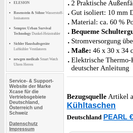
2 Praktische Außenfä
ELESION
Gut isoliert: 10 mm 
Rosenstein & Söhne
Wasserstoff-
Ionisatoren
Material: ca. 60 % P
Semptec Urban Survival
Bequeme Schultergu
Technology
Dunkel-Heizstrahler
Stromversorgung über
Sichler Haushaltsgeräte
Maße:
46 x 30 x 34 
Luftkühler Ventilatoren
Elektrische Thermo-K
newgen medicals
Smart Watch
Uhren Herren
deutscher Anleitung
Service- & Support-
Website der Marke
Xcase für die
Bezugsquelle
Artikel a
Vertriebsgebiete
Deutschland,
Kühltaschen
Österreich und
Schweiz
PEARL €
Deutschland
Datenschutz
Impressum