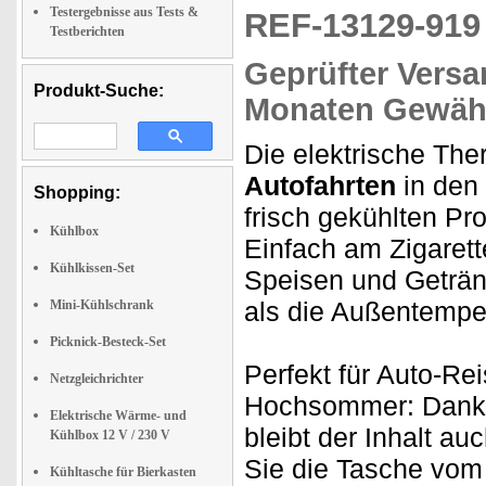
Testergebnisse aus Tests &
REF-13129-91
Testberichten
Geprüfter Versa
Produkt-Suche:
Monaten Gewähr
Die elektrische Th
Autofahrten
in den
Shopping:
frisch gekühlten Pr
Kühlbox
Einfach am Zigarett
Kühlkissen-Set
Speisen und Geträ
als die Außentempe
Mini-Kühlschrank
Picknick-Besteck-Set
Perfekt für Auto-Re
Netzgleichrichter
Hochsommer: Dank
Elektrische Wärme- und
bleibt der Inhalt a
Kühlbox 12 V / 230 V
Sie die Tasche vo
Kühltasche für Bierkasten