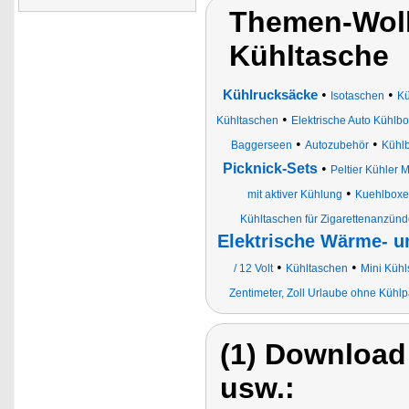
Themen-Wolk
Kühltasche
•
•
Kühlrucksäcke
Isotaschen
Kü
•
Kühltaschen
Elektrische Auto Kühlb
•
•
Baggerseen
Autozubehör
Kühl
Picknick-Sets
•
Peltier Kühler
•
mit aktiver Kühlung
Kuehlbox
Kühltaschen für Zigarettenanzünd
Elektrische Wärme- u
•
•
/ 12 Volt
Kühltaschen
Mini Kühl
Zentimeter, Zoll Urlaube ohne Küh
(1) Download
usw.: