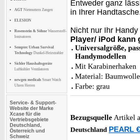
Entweder ganz läss
AGT
Nietmuttern Zangen
in Ihrer Handtasche
ELESION
Nicht nur Ihr Handy 
Rosenstein & Söhne
Wasserstoff-
Ionisatoren
Player/ iPod kann 
Universalgröße, pas
Semptec Urban Survival
Technology
Dunkel-Heizstrahler
Handymodellen
Sichler Haushaltsgeräte
Mit Karabinerhaken
Luftkühler Ventilatoren
Material: Baumwolle
newgen medicals
Smart Watch
Farbe: grau
Uhren Herren
Service- & Support-
Website der Marke
Xcase für die
Bezugsquelle
Artikel 
Vertriebsgebiete
Deutschland,
PEARL €
Deutschland
Österreich und
Schweiz