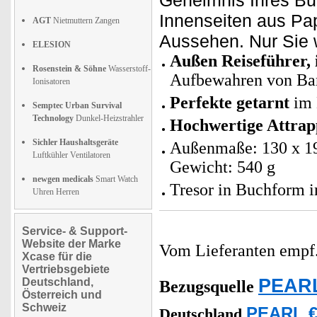
Geheimnis Ihres Bu
Innenseiten aus Pap
AGT
Nietmuttern Zangen
Aussehen. Nur Sie w
ELESION
Außen Reiseführer, 
Rosenstein & Söhne
Wasserstoff-
Aufbewahren von Bar
Ionisatoren
Perfekte getarnt
im 
Semptec Urban Survival
Technology
Dunkel-Heizstrahler
Hochwertige Attrap
Sichler Haushaltsgeräte
Außenmaße: 130 x 19
Luftkühler Ventilatoren
Gewicht: 540 g
newgen medicals
Smart Watch
Tresor in Buchform i
Uhren Herren
Service- & Support-
Website der Marke
Vom Lieferanten emp
Xcase für die
Vertriebsgebiete
PEARL
Deutschland,
Bezugsquelle
Österreich und
Schweiz
PEARL €
Deutschland