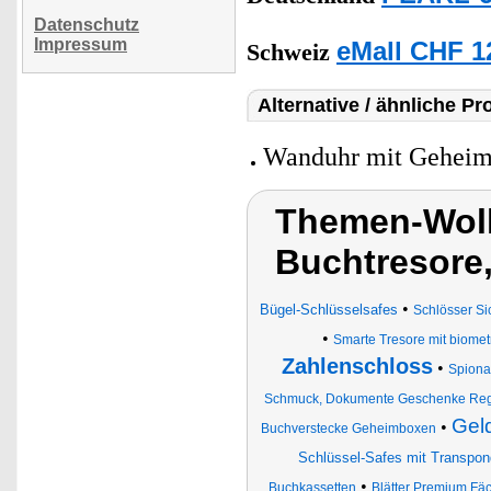
Datenschutz
Impressum
eMall CHF 1
Schweiz
Alternative / ähnliche Pr
Wanduhr mit Geheim
Themen-Wolk
Buchtresore,
•
Bügel-Schlüsselsafes
Schlösser Si
•
Smarte Tresore mit biome
Zahlenschloss
•
Spiona
Schmuck, Dokumente Geschenke Re
Gel
•
Buchverstecke Geheimboxen
Schlüssel-Safes mit Transpo
•
Buchkassetten
Blätter Premium Fä