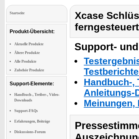
Xcase Schlüss
Startseite
ferngesteuert
Produkt-Übersicht:
Support- und
Aktuelle Produkte
Ältere Produkte
Testergebni
Alle Produkte
Testbericht
Zubehör Produkte
Handbuch-, T
Support-Elemente:
Anleitungs-
Handbuch-, Treiber-, Video-
Downloads
Meinungen, 
Support-FAQs
Erfahrungen, Beiträge
Pressestimme
Diskussions-Forum
Auszeichnun