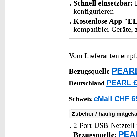
Schnell einsetzbar:
E
konfigurieren
Kostenlose App "E
kompatibler Geräte, z
Vom Lieferanten emp
PEARL
Bezugsquelle
PEARL €
Deutschland
eMall CHF 6
Schweiz
Zubehör / häufig mitgeka
2-Port-USB-Netzteil 
PEAR
Bezugsquelle
: