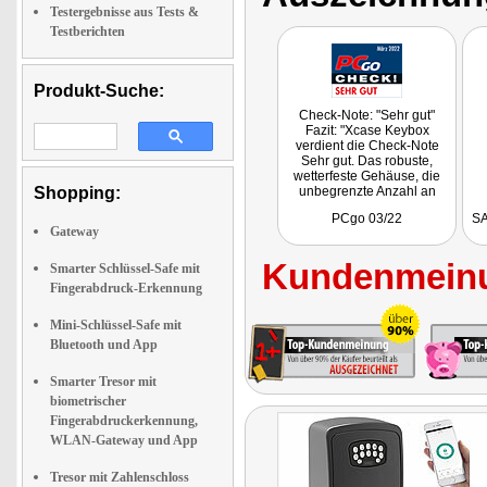
Testergebnisse aus Tests &
Testberichten
Produkt-Suche:
Check-Note: "Sehr gut"
Fazit: "Xcase Keybox
verdient die Check-Note
Sehr gut. Das robuste,
wetterfeste Gehäuse, die
Shopping:
unbegrenzte Anzahl an
Kombinationen im Vergleich
PCgo 03/22
SA
zu mechanischen
Gateway
Schlüssel-Tresoren sowie
die einfache Bedienung
Kundenmeinu
überzeugen."
Smarter Schlüssel-Safe mit
Getestet wurde NX-4964.
Fingerabdruck-Erkennung
Mini-Schlüssel-Safe mit
Bluetooth und App
Smarter Tresor mit
biometrischer
Fingerabdruckerkennung,
WLAN-Gateway und App
Tresor mit Zahlenschloss