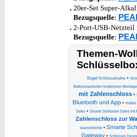
20er-Set Super-Alkal
PEAR
Bezugsquelle
:
2-Port-USB-Netzteil 
PEAR
Bezugsquelle
:
Themen-Wolk
Schlüsselbo
•
Bügel-Schlüsselsafes
Sma
Batterielaufzeiten kostenlose Montag
mit Zahlenschloss
•
Bluetooth und App
•
Hotels
•
Safes
Smarte Schlüssel-Safes mi
Zahlenschloss zur 
Smarte Sch
•
wasserdichte
Gateway
•
Schlüssel-Treso