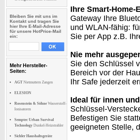
Ihre Smart-Home-E
Bleiben Sie mit uns im
Gateway Ihre Bluet
Kontakt und tragen Sie
und WLAN-fähig: für
hier Ihre E-Mail-Adresse
für unsere HotPrice-Mail
Sie per App z.B. Ih
ein:
Nie mehr ausgeper
Sie den Schlüssel v
Mehr Hersteller-
Bereich vor der Hau
Seiten:
Ihr Safe jederzeit e
AGT
Nietmuttern Zangen
ELESION
Ideal für innen un
Rosenstein & Söhne
Wasserstoff-
Schlüssel-Versteck
Ionisatoren
Befestigen Sie stat
Semptec Urban Survival
geeigneten Stelle, 
Technology
Dunkel-Heizstrahler
Sichler Haushaltsgeräte