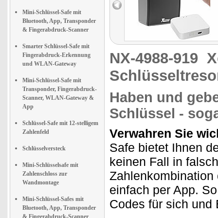
Mini-Schlüssel-Safe mit
Bluetooth, App, Transponder
& Fingerabdruck-Scanner
Smarter Schlüssel-Safe mit
NX-4988-919
X
Fingerabdruck-Erkennung
und WLAN-Gateway
Schlüsseltreso
Mini-Schlüssel-Safe mit
Transponder, Fingerabdruck-
Haben und geben 
Scanner, WLAN-Gateway &
App
Schlüssel - soga
Schlüssel-Safe mit 12-stelligem
Verwahren Sie wich
Zahlenfeld
Safe bietet Ihnen d
Schlüsselversteck
keinen Fall in falsc
Mini-Schlüsselsafe mit
Zahlenkombination 
Zahlenschloss zur
Wandmontage
einfach per App. S
Mini-Schlüssel-Safes mit
Codes für sich und 
Bluetooth, App, Transponder
& Fingerabdruck-Scanner