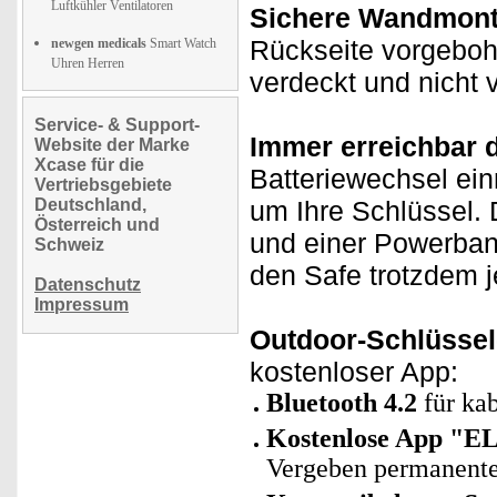
Luftkühler Ventilatoren
Sichere Wandmont
Rückseite vorgeboh
newgen medicals
Smart Watch
Uhren Herren
verdeckt und nicht 
Service- & Support-
Immer erreichbar 
Website der Marke
Xcase für die
Batteriewechsel ein
Vertriebsgebiete
Deutschland,
um Ihre Schlüssel.
Österreich und
und einer Powerban
Schweiz
den Safe trotzdem j
Datenschutz
Impressum
Outdoor-Schlüssel
kostenloser App:
Bluetooth 4.2
für ka
Kostenlose App "E
Vergeben permanenter