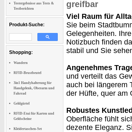
greifbar
Testergebnisse aus Tests &
Testberichten
Viel Raum für Allta
Sie beim Stadtbumm
Produkt-Suche:
Gelegenheiten. Ihre
Notizbuch finden da
stabil und Sie sehe
Shopping:
Wandern
Angenehmes Trage
RFID-Brustbeutel
und verteilt das Ge
auch bei längerem T
3in1 Handyhalterung für
Handgelenk, Oberarm und
der Hüfte, quer am 
Fahrrad
Geldgürtel
Robustes Kunstlede
RFID-Etui für Karten und
Oberfläche fühlt si
Geldscheine
dezente Eleganz. Si
Kleidertaschen-Set