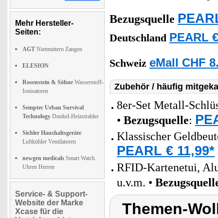
PEARL
Bezugsquelle
Mehr Hersteller-
Seiten:
PEARL €
Deutschland
AGT
Nietmuttern Zangen
eMall CHF 8
Schweiz
ELESION
Rosenstein & Söhne
Wasserstoff-
Zubehör / häufig mitgeka
Ionisatoren
8er-Set Metall-Schl
Semptec Urban Survival
PEA
Technology
Dunkel-Heizstrahler
•
Bezugsquelle
:
Sichler Haushaltsgeräte
Klassischer Geldbeut
Luftkühler Ventilatoren
PEARL € 11,99*
newgen medicals
Smart Watch
RFID-Kartenetui, Al
Uhren Herren
u.v.m. •
Bezugsquell
Service- & Support-
Website der Marke
Themen-Wolk
Xcase für die