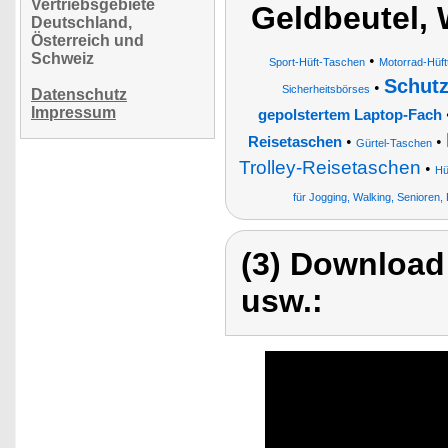
Vertriebsgebiete
Geldbeutel,
Deutschland,
Österreich und
Schweiz
•
Sport-Hüft-Taschen
Motorrad-Hüf
Schutz
•
Sicherheitsbörses
Datenschutz
Impressum
gepolstertem Laptop-Fach
•
•
Reisetaschen
Gürtel-Taschen
Trolley-Reisetaschen
•
Hü
für Jogging, Walking, Senioren, 
(3) Download
usw.: