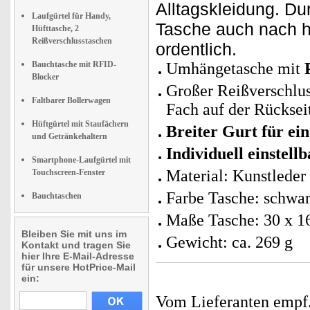
Alltagskleidung. Dur
Laufgürtel für Handy,
Tasche auch nach h
Hüfttasche, 2
Reißverschlusstaschen
ordentlich.
Bauchtasche mit RFID-
Umhängetasche mit
Blocker
Großer Reißverschluss
Faltbarer Bollerwagen
Fach auf der Rücksei
Hüftgürtel mit Staufächern
Breiter Gurt für ei
und Getränkehaltern
Individuell einstel
Smartphone-Laufgürtel mit
Material: Kunstleder
Touchscreen-Fenster
Farbe Tasche: schwar
Bauchtaschen
Maße Tasche: 30 x 1
Bleiben Sie mit uns im
Gewicht: ca. 269 g
Kontakt und tragen Sie
hier Ihre E-Mail-Adresse
für unsere HotPrice-Mail
ein:
Vom Lieferanten emp