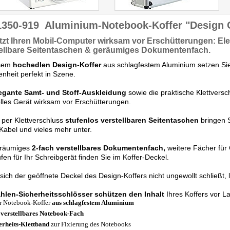
1350-919
Aluminium-Notebook-Koffer "Design C
tzt
Ihren Mobil-Computer wirksam vor Erschütterungen: El
ellbare Seitentaschen & geräumiges Dokumentenfach.
esem
hochedlen Design-Koffer
aus schlagfestem Aluminium setzen Sie
nheit perfekt in Szene.
egante Samt- und Stoff-Auskleidung
sowie die praktische Klettversc
lles Gerät wirksam vor Erschütterungen.
 per Klettverschluss
stufenlos verstellbaren Seitentaschen
bringen S
Kabel und vieles mehr unter.
eräumiges
2-fach verstellbares Dokumentenfach,
weitere Fächer für 
fen für Ihr Schreibgerät finden Sie im Koffer-Deckel.
sich der geöffnete Deckel des Design-Koffers nicht ungewollt schließt, lä
hlen-Sicherheitsschlösser schützen den Inhalt
Ihres Koffers vor L
r Notebook-Koffer
aus schlagfestem Aluminium
 verstellbares Notebook-Fach
erheits-Klettband
zur Fixierung des Notebooks