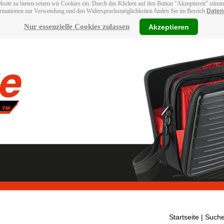
bsite zu bieten setzen wir Cookies ein. Durch das Klicken auf den Button "Akzeptieren" stim
ormationen zur Verwendung und den Widerspruchsmöglichkeiten finden Sie im Bereich
Daten
Nur essenzielle Cookies zulassen
Akzeptieren
Startseite
| Suche