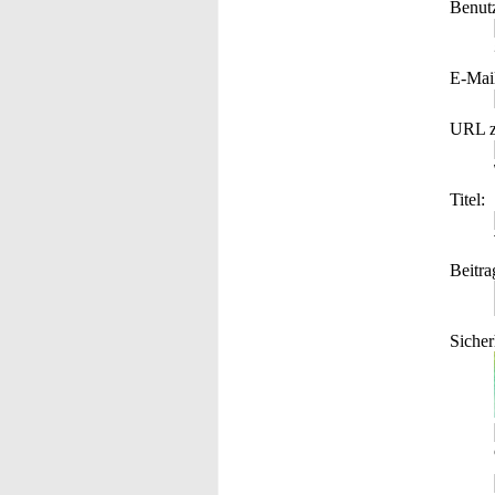
Benut
E-Mai
URL z
Titel:
Beitra
Sicher