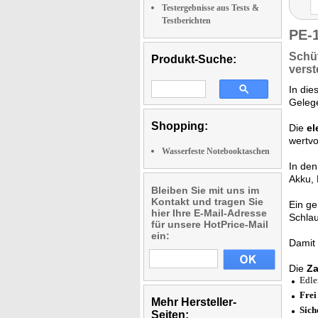
Testergebnisse aus Tests &
Testberichten
PE-
Schü
Produkt-Suche:
verst
In di
Gelege
Shopping:
Die
el
wertvo
Wasserfeste Notebooktaschen
In den
Akku, 
Bleiben Sie mit uns im
Kontakt und tragen Sie
Ein g
hier Ihre E-Mail-Adresse
Schlau
für unsere HotPrice-Mail
ein:
Damit 
Die
Za
Edle
Frei
Mehr Hersteller-
Sich
Seiten: