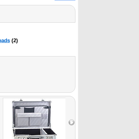
oads
(2)