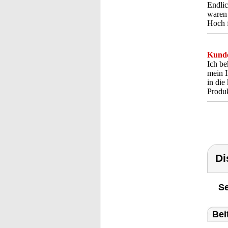
Endlic
waren 
Hoch f
Kunde
Ich be
mein I
in die
Produk
Di
Se
Bei