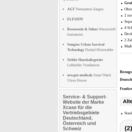
Gro
Ober
AGT
Nietmuttern Zangen
2 zu
ELESION
Sepa
4 Sc
Rosenstein & Söhne
Wasserstoff-
Deck
Ionisatoren
2 Za
Semptec Urban Survival
Maße
Technology
Dunkel-Heizstrahler
Sichler Haushaltsgeräte
Luftkühler Ventilatoren
Bezugs
newgen medicals
Smart Watch
Deutsc
Uhren Herren
Frankr
Service- & Support-
Alt
Website der Marke
Xcase für die
Vertriebsgebiete
Stau
Deutschland,
Österreich und
(2
Schweiz