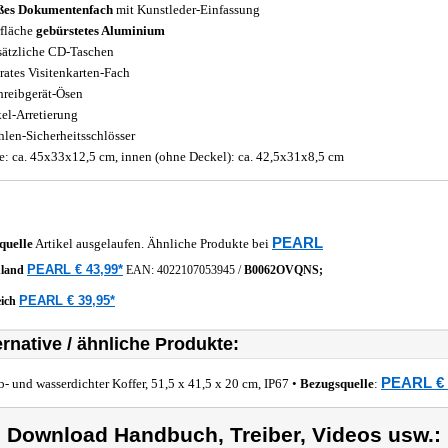
ßes Dokumentenfach
mit Kunstleder-Einfassung
fläche
gebürstetes Aluminium
sätzliche CD-Taschen
rates Visitenkarten-Fach
hreibgerät-Ösen
el-Arretierung
hlen-Sicherheitsschlösser
: ca. 45x33x12,5 cm, innen (ohne Deckel): ca. 42,5x31x8,5 cm
PEARL
quelle
Artikel ausgelaufen. Ähnliche Produkte bei
PEARL € 43,99*
hland
EAN:
4022107053945
/
B0062OVQNS;
PEARL € 39,95*
eich
ernative / ähnliche Produkte:
PEARL € 
b- und wasserdichter Koffer, 51,5 x 41,5 x 20 cm, IP67 •
Bezugsquelle
:
) Download Handbuch, Treiber, Videos usw.: