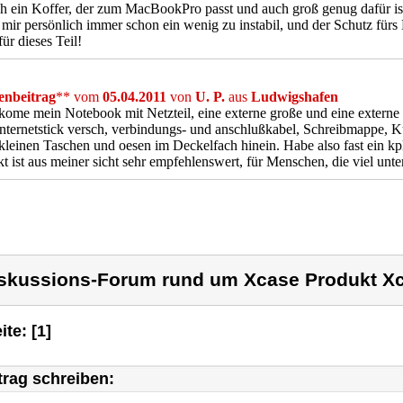
h ein Koffer, der zum MacBookPro passt und auch groß genug dafür is
mir persönlich immer schon ein wenig zu instabil, und der Schutz fü
ür dieses Teil!
nbeitrag
** vom
05.04.2011
von
U. P.
aus
Ludwigshafen
kome mein Notebook mit Netzteil, eine externe große und eine externe
nternetstick versch, verbindungs- und anschlußkabel, Schreibmappe, Kuge
 kleinen Taschen und oesen im Deckelfach hinein. Habe also fast ein k
t ist aus meiner sicht sehr empfehlenswert, für Menschen, die viel unt
skussions-Forum rund um Xcase Produkt X
ite: [1]
trag schreiben: