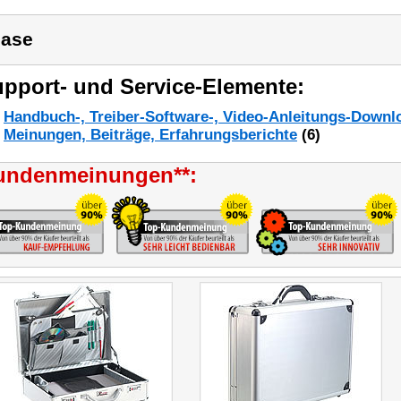
ase
pport- und Service-Elemente:
Handbuch-, Treiber-Software-, Video-Anleitungs-Downl
Meinungen, Beiträge, Erfahrungsberichte
(6)
undenmeinungen**: