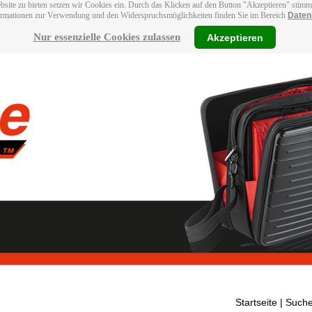
bsite zu bieten setzen wir Cookies ein. Durch das Klicken auf den Button "Akzeptieren" stim
ormationen zur Verwendung und den Widerspruchsmöglichkeiten finden Sie im Bereich
Daten
Nur essenzielle Cookies zulassen
Akzeptieren
Startseite
| Suche