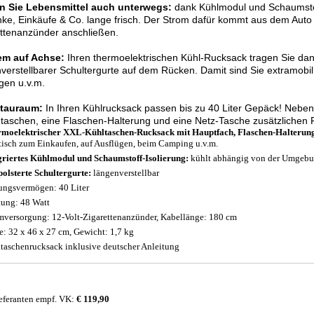
n Sie Lebensmittel auch unterwegs:
dank Kühlmodul und Schaumstoff
ke, Einkäufe & Co. lange frisch. Der Strom dafür kommt aus dem Auto
ttenanzünder anschließen.
m auf Achse:
Ihren thermoelektrischen Kühl-Rucksack tragen Sie dan
verstellbarer Schultergurte auf dem Rücken. Damit sind Sie extramobil
gen u.v.m.
tauraum:
In Ihren Kühlrucksack passen bis zu 40 Liter Gepäck! Nebe
aschen, eine Flaschen-Halterung und eine Netz-Tasche zusätzlichen P
moelektrischer XXL-Kühltaschen-Rucksack mit Hauptfach, Flaschen-Halterung
tisch zum Einkaufen, auf Ausflügen, beim Camping u.v.m.
griertes Kühlmodul und Schaumstoff-Isolierung:
kühlt abhängig von der Umgebun
polsterte Schultergurte:
längenverstellbar
ungsvermögen: 40 Liter
tung: 48 Watt
mversorgung: 12-Volt-Zigarettenanzünder, Kabellänge: 180 cm
: 32 x 46 x 27 cm, Gewicht: 1,7 kg
taschenrucksack inklusive deutscher Anleitung
eferanten empf. VK:
€ 119,90