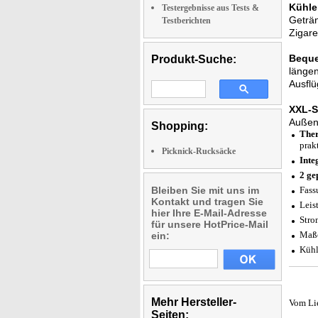
Kühle
Testergebnisse aus Tests &
Geträn
Testberichten
Zigare
Beque
Produkt-Suche:
längen
Ausflü
XXL-S
Außent
Shopping:
Ther
prak
Picknick-Rucksäcke
Inte
2 ge
Bleiben Sie mit uns im
Fass
Kontakt und tragen Sie
Leis
hier Ihre E-Mail-Adresse
Stro
für unsere HotPrice-Mail
Maße
ein:
Kühl
Mehr Hersteller-
Vom Li
Seiten: