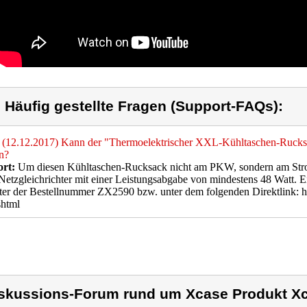
) Häufig gestellte Fragen (Support-FAQs):
(12.12.2017) Kann der "Thermoelektrischer XXL-Kühltaschen-Rucksa
n?
rt:
Um diesen Kühltaschen-Rucksack nicht am PKW, sondern am Strom
Netzgleichrichter mit einer Leistungsabgabe von mindestens 48 Watt. E
ter der Bestellnummer ZX2590 bzw. unter dem folgenden Direktlink: 
shtml
skussions-Forum rund um Xcase Produkt X