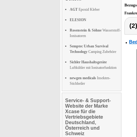
Bezugs
AGT
Epoxid Kleber
Frankr
ELESION
(2
Rosenstein & Söhne
Wasserstoff-
Ionisatoren
Bed
Semptec Urban Survival
Technology
Camping Zubehöre
Sichler Haushaltsgeräte
Luftkühler mit Ionisatorfunktion
newgen medicals
Insekten-
Stichheiler
Service- & Support-
Website der Marke
Xcase für die
Vertriebsgebiete
Deutschland,
Österreich und
Schweiz