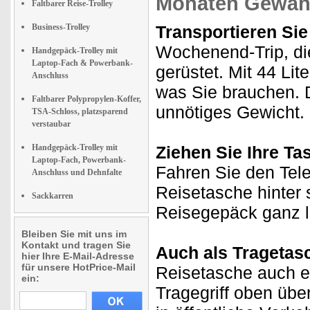
Monaten Gewähr
Faltbarer Reise-Trolley
Business-Trolley
Transportieren Si
Wochenend-Trip, di
Handgepäck-Trolley mit
Laptop-Fach & Powerbank-
gerüstet. Mit 44 Li
Anschluss
was Sie brauchen. 
Faltbarer Polypropylen-Koffer,
unnötiges Gewicht.
TSA-Schloss, platzsparend
verstaubar
Handgepäck-Trolley mit
Ziehen Sie Ihre Ta
Laptop-Fach, Powerbank-
Fahren Sie den Tele
Anschluss und Dehnfalte
Reisetasche hinter s
Sackkarren
Reisegepäck ganz l
Bleiben Sie mit uns im
Kontakt und tragen Sie
Auch als Tragetas
hier Ihre E-Mail-Adresse
für unsere HotPrice-Mail
Reisetasche auch ei
ein:
Tragegriff oben üb