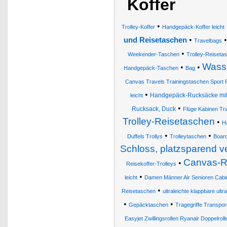
Koffer
•
Trolley-Koffer
Handgepäck-Koffer leicht
•
und Reisetaschen
Travelbags
•
Weekender-Taschen
Trolley-Reiseta
Wasse
•
•
Handgepäck-Taschen
Bag
Canvas Travels Trainingstaschen Sport R
•
Handgepäck-Rucksäcke mit
leicht
•
Rucksack, Duck
Flüge Kabinen Tr
Trolley-Reisetaschen
•
H
•
•
Duffels Trollys
Trolleytaschen
Boar
Schloss, platzsparend v
Canvas-R
•
Reisekoffer-Trolleys
•
leicht
Damen Männer Air Senioren Cabin
•
Reisetaschen
ultraleichte klappbare ult
•
•
Gepäcktaschen
Tragegriffe Transpo
Easyjet Zwillingsrollen Ryanair Doppelro