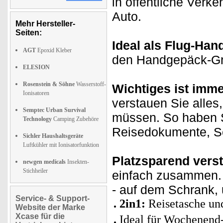
in öffentliche Verke
Auto.
Mehr Hersteller-
Seiten:
Ideal als Flug-Han
AGT
Epoxid Kleber
den Handgepäck-Grö
ELESION
Rosenstein & Söhne
Wasserstoff-
Wichtiges ist immer
Ionisatoren
verstauen Sie alles
Semptec Urban Survival
müssen. So haben Si
Technology
Camping Zubehöre
Reisedokumente, Sc
Sichler Haushaltsgeräte
Luftkühler mit Ionisatorfunktion
Platzsparend vers
newgen medicals
Insekten-
Stichheiler
einfach zusammen. 
- auf dem Schrank, 
Service- & Support-
2in1:
Reisetasche und
Website der Marke
Xcase für die
Ideal für Wochenend-T