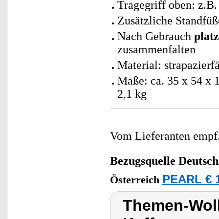
Tragegriff oben: z.B
Zusätzliche Standfüß
Nach Gebrauch
plat
zusammenfalten
Material: strapazier
Maße: ca. 35 x 54 x 
2,1 kg
Vom Lieferanten emp
Bezugsquelle
Deutsch
PEARL € 1
Österreich
Themen-Wolk