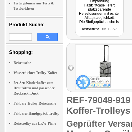
Empfehlung
Testergebnisse aus Tests &
Fazit: "Xcase liefert
Testberichten
platzsparende
Reiselösungen mit echter
Alltagstauglichkeit.
Die Stoffgepäcktasche ist
Produkt-Suche:
ein überzeugender
Testbericht Guru 03/26
Reisekoffer Handgepäck-
Hybrid, der als leichter
Reisetasche Trolley viele
Kurztrips abdeckt und
danach flach verschwindet."
Shopping:
Reisetasche
Wasserdichter Trolley-Koffer
2er-Set: Kinderkoffer zum
Draufsitzen und passender
Rucksack, Duck
REF-79049-91
Faltbare Trolley-Reisetasche
Koffer-Trolleys
Faltbarer Handgepäck-Trolley
Geprüfter Versa
Reisetrolley aus LKW-Plane