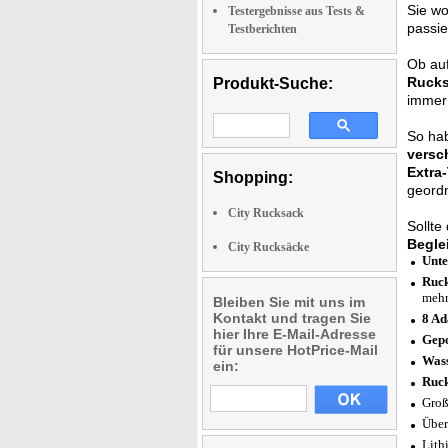
Sie wo
Testergebnisse aus Tests &
passie
Testberichten
Ob au
Ruck
Produkt-Suche:
immer 
So ha
versc
Extra
Shopping:
geordn
City Rucksack
Sollte
Begle
City Rucksäcke
Unte
Ruck
meh
Bleiben Sie mit uns im
Kontakt und tragen Sie
8 Ad
hier Ihre E-Mail-Adresse
Gepo
für unsere HotPrice-Mail
Wass
ein:
Ruck
Groß
Über
Lith