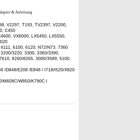
dapter & Anleitung
88, V2297, T193, TV2397, V2200,
0, C450
X4600, VX6000, LX5450, LX5550,
7020
6111, 6100, 6120, N72/N73, 7360
 3200/3220, 3300, 3360/3390,
7610, 8260/8265, 3000/3589, 5100,
 /D848/E208 /E848 / I718/I520/X820
0/M608C/W850/K790C /