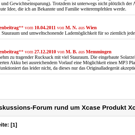
- und Gewichtseinsparung). Trotzdem ist unterwegs nicht plötzlich der
Gute Idee, die ich an Bekannte und Familie weiterempfehlen werde.
nbeitrag
** vom
10.04.2011
von
M. N.
aus
Wien
el Stauraum und umweltschonende Lademöglichkeit für so ziemlich jede
nbeitrag
** vom
27.12.2010
von
M. B.
aus
Memmingen
hm zu tragender Rucksack mit viel Stauraum. Die eingebaute Solarzell
ierten Akku bei ausreichendem Vorlauf eine Möglichkeit einen MP3 Pl
unktioniert das leider nicht, da dieses nur das Originalladegerät akzeptie
skussions-Forum rund um Xcase Produkt X
ite: [1]