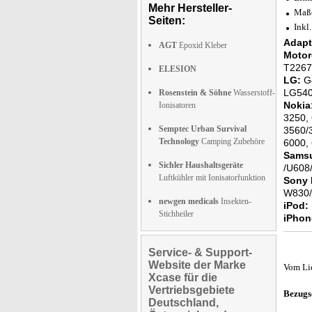
Mehr Hersteller-
Maß
Seiten:
Inkl
Adapt
AGT
Epoxid Kleber
Motor
T2267
ELESION
LG:
G4
LG540
Rosenstein & Söhne
Wasserstoff-
Nokia
Ionisatoren
3250,
Semptec Urban Survival
3560/
Technology
Camping Zubehöre
6000,
Sams
Sichler Haushaltsgeräte
/U608
Luftkühler mit Ionisatorfunktion
Sony 
W830/
newgen medicals
Insekten-
iPod:
Stichheiler
iPhon
Service- & Support-
Website der Marke
Vom Li
Xcase für die
Vertriebsgebiete
Bezugs
Deutschland,