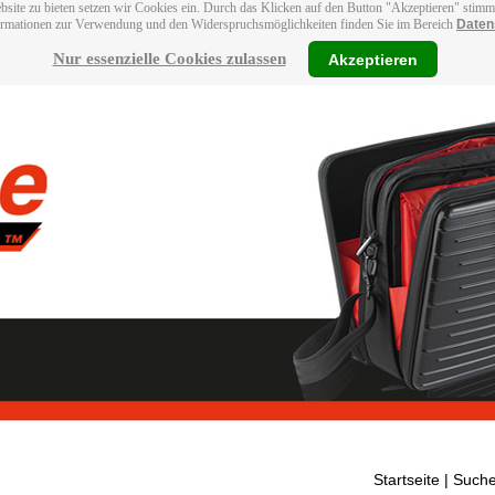
bsite zu bieten setzen wir Cookies ein. Durch das Klicken auf den Button "Akzeptieren" stim
ormationen zur Verwendung und den Widerspruchsmöglichkeiten finden Sie im Bereich
Daten
Nur essenzielle Cookies zulassen
Akzeptieren
Startseite
| Suche