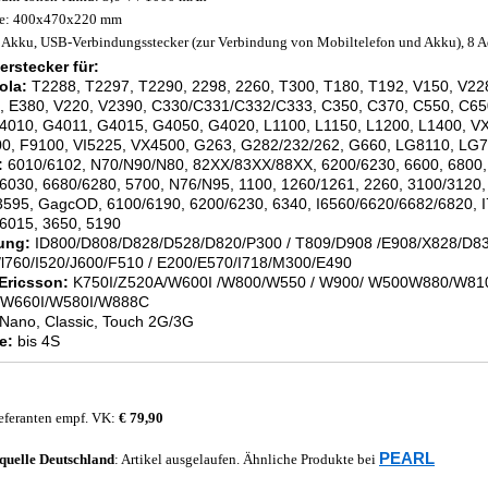
e: 400x470x220 mm
. Akku, USB-Verbindungsstecker (zur Verbindung von Mobiltelefon und Akku), 8 A
erstecker für:
ola:
T2288, T2297, T2290, 2298, 2260, T300, T180, T192, V150, V22
, E380, V220, V2390, C330/C331/C332/C333, C350, C370, C550, C65
010, G4011, G4015, G4050, G4020, L1100, L1150, L1200, L1400, V
0, F9100, VI5225, VX4500, G263, G282/232/262, G660, LG8110, LG
:
6010/6102, N70/N90/N80, 82XX/83XX/88XX, 6200/6230, 6600, 6800, 
 6030, 6680/6280, 5700, N76/N95, 1100, 1260/1261, 2260, 3100/3120,
3595, GagcOD, 6100/6190, 6200/6230, 6340, I6560/6620/6682/6820, I
 6015, 3650, 5190
ung:
ID800/D808/D828/D528/D820/P300 / T809/D908 /E908/X828/D838
/l760/I520/J600/F510 / E200/E570/I718/M300/E490
Ericsson:
K750I/Z520A/W600I /W800/W550 / W900/ W500W880/W81
W660I/W580I/W888C
Nano, Classic, Touch 2G/3G
e:
bis 4S
eferanten empf. VK:
€ 79,90
PEARL
quelle
Deutschland
: Artikel ausgelaufen. Ähnliche Produkte bei