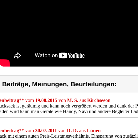
) Beiträge, Meinungen, Beurteilungen:
nbeitrag
** vom
19.08.2015
von
M. S.
aus
Kirchseeon
cksack ist geräumig und kann noch vergrößert werden und dank der P
aden wird kann man Geräte wie Handy, Navi und andere Begleiter Lad
nbeitrag
** vom
30.07.2011
von
D. D.
aus
Lünen
ck mit einem guten Preis-Leistungsverhältnis. Einsparung von zusätzl