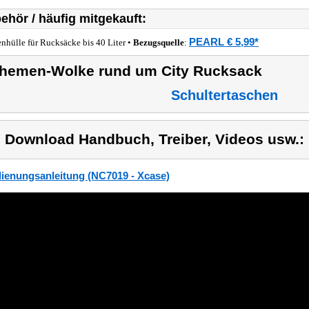
ehör / häufig mitgekauft:
PEARL € 5,99*
nhülle für Rucksäcke bis 40 Liter •
Bezugsquelle
:
hemen-Wolke rund um City Rucksack
Schultertaschen
) Download Handbuch, Treiber, Videos usw.:
ienungsanleitung (NC7019 - Xcase)