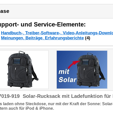
ase
pport- und Service-Elemente:
Handbuch-, Treiber-Software-, Video-Anleitungs-Downl
Meinungen, Beiträge, Erfahrungsberichte
(4)
7019-919
Solar-Rucksack mit Ladefunktion für
s laden ohne Steckdose,
nur mit der Kraft der Sonne:
Solar
tern
auch für iPod & iPhone.