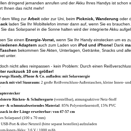
llen dringend jemanden anrufen und der Akku Ihres Handys ist schon 
rt Ihnen das nicht mehr!
f dem Weg zur
Arbeit
oder zur Uni, beim
Picknick, Wanderung
oder d
sack
laden Sie Ihr Mobiltelefon immer dann auf, wenn Sie es brauchen
Sie das Solarpanel in die Sonne halten wird der integrierte Akku aufge
ben Sie einen
Energie-Vorrat,
wenn Sie Ihr Handy einstecken um es zu
hiedenen Adaptern
auch zum Laden von
iPod und iPhone!
Dank
ma
-Taschen
bekommen Sie Akten, Unterlagen, Getränke, Snacks und alle
et unter.
 doch nicht alles reinpassen - kein Problem: Durch einen Reißverschluss
iter ruckzuck 10 cm größer!
rwegs Handy, iPhone & Co. aufladen: mit Solarenergie
sack mit viel Stauraum:
2 große Reißverschluss-Außentaschen, kleine Innen- und
r
apterstecker
lsterte Rücken- & Schultergurte
(verstellbar), atmungsaktiver Netz-Stoff
er- & schmutzabweisendes Material
: 85% Polyesterfaserstoff, 15% PVC
sack in der Länge erweiterbar: von 47-57 cm
es Solarpanel (100 x 70 mm)
 USB-Port & über Netzteil (bitte separat bestellen) aufzuladen
ium-Ionen-Akku: 3,6 V / 1000 mAh