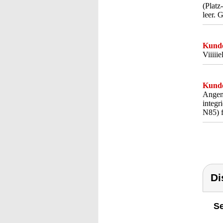
(Platz
leer. 
Kunde
Viiiii
Kunde
Angene
integr
N85) f
Di
Se