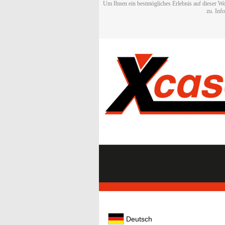
Um Ihnen ein bestmögliches Erlebnis auf dieser We
zu. Inf
Deutsch