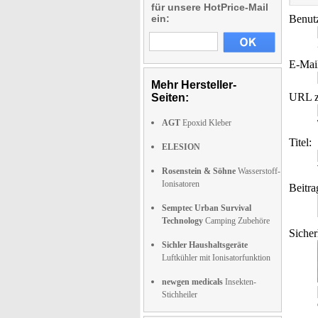
für unsere HotPrice-Mail
ein:
Benut
E-Mai
Mehr Hersteller-
URL z
Seiten:
AGT
Epoxid Kleber
Titel:
ELESION
Rosenstein & Söhne
Wasserstoff-
Ionisatoren
Beitra
Semptec Urban Survival
Technology
Camping Zubehöre
Sicher
Sichler Haushaltsgeräte
Luftkühler mit Ionisatorfunktion
newgen medicals
Insekten-
Stichheiler