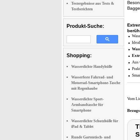
Beson
Testergebnisse aus Tests &
Bagger
Testberichten
Extre
Produkt-Suche:
berüh
Wass
Idea
Wass
Shopping:
Extr
Aus 
Wasserdichte Handyhülle
Prak
Smar
Wasserfeste Fahrrad- und
Motorrad-Smartphone-Tasche
mit Regenhaube
Vom Li
Wasserdichte Sport-
Armbandtasche für
Smartphone
Bezugs
Wasserdichte Schutzhülle für
T
iPad & Tablet
S
Runde Gartentisch- und