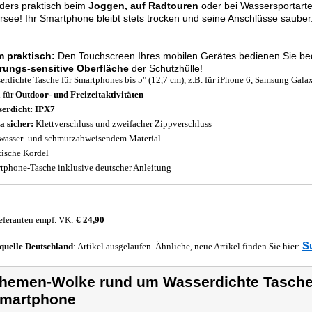
ders praktisch beim
Joggen, auf Radtouren
oder bei Wassersportart
see! Ihr Smartphone bleibt stets trocken und seine Anschlüsse sauber
m praktisch:
Den Touchscreen Ihres mobilen Gerätes bedienen Sie bequ
rungs-sensitive Oberfläche
der Schutzhülle!
erdichte Tasche für Smartphones bis 5" (12,7 cm), z.B. für iPhone 6, Samsung Gala
l für
Outdoor- und Freizeitaktivitäten
erdicht:
IPX7
a sicher:
Klettverschluss und zweifacher Zippverschluss
wasser- und schmutzabweisendem Material
tische Kordel
tphone-Tasche inklusive deutscher Anleitung
eferanten empf. VK:
€ 24,90
S
quelle
Deutschland
: Artikel ausgelaufen. Ähnliche, neue Artikel finden Sie hier:
hemen-Wolke rund um Wasserdichte Tasche 
martphone