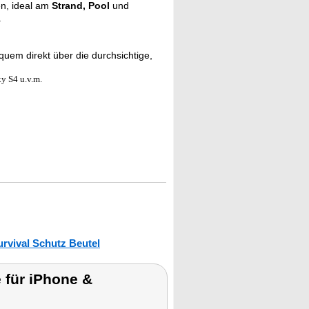
en, ideal am
Strand, Pool
und
.
em direkt über die durchsichtige,
xy S4 u.v.m.
urvival Schutz Beutel
für iPhone &