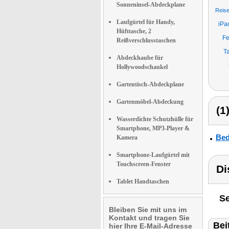
Sonneninsel-Abdeckplane
Reise
Laufgürtel für Handy,
iPa
Hüfttasche, 2
Fe
Reißverschlusstaschen
T
Abdeckhaube für
Hollywoodschaukel
Gartentisch-Abdeckplane
Gartenmöbel-Abdeckung
(1
Wasserdichte Schutzhülle für
Smartphone, MP3-Player &
Bed
Kamera
Smartphone-Laufgürtel mit
Touchscreen-Fenster
Di
Tablet Handtaschen
Se
Bleiben Sie mit uns im
Kontakt und tragen Sie
Bei
hier Ihre E-Mail-Adresse