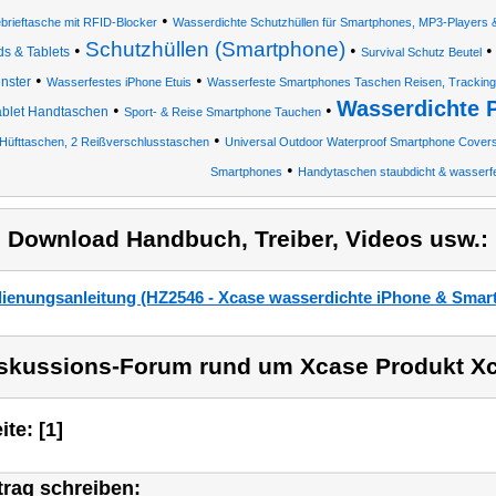
•
brieftasche mit RFID-Blocker
Wasserdichte Schutzhüllen für Smartphones, MP3-Players
Schutzhüllen (Smartphone)
•
•
ds & Tablets
Survival Schutz Beutel
•
•
nster
Wasserfestes iPhone Etuis
Wasserfeste Smartphones Taschen Reisen, Trackin
Wasserdichte 
•
•
ablet Handtaschen
Sport- & Reise Smartphone Tauchen
•
Hüfttaschen, 2 Reißverschlusstaschen
Universal Outdoor Waterproof Smartphone Cover
•
Smartphones
Handytaschen staubdicht & wasserf
) Download Handbuch, Treiber, Videos usw.:
ienungsanleitung (HZ2546 - Xcase wasserdichte iPhone & Smart
skussions-Forum rund um Xcase Produkt X
ite: [1]
trag schreiben: