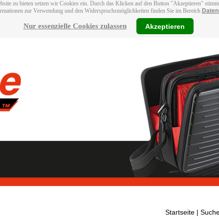
bsite zu bieten setzen wir Cookies ein. Durch das Klicken auf den Button "Akzeptieren" stim
ormationen zur Verwendung und den Widerspruchsmöglichkeiten finden Sie im Bereich
Daten
Nur essenzielle Cookies zulassen
Akzeptieren
Startseite
| Suche