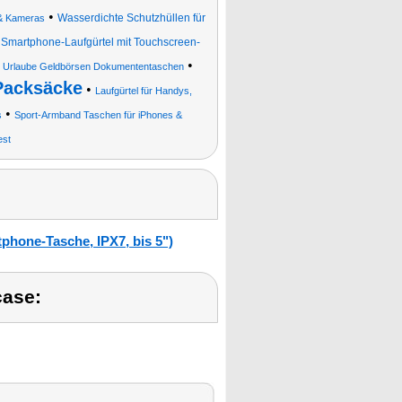
•
Wasserdichte Schutzhüllen für
 & Kameras
•
Smartphone-Laufgürtel mit Touchscreen-
•
g Urlaube Geldbörsen Dokumententaschen
Packsäcke
•
Laufgürtel für Handys,
•
s
Sport-Armband Taschen für iPhones &
est
phone-Tasche, IPX7, bis 5")
case: