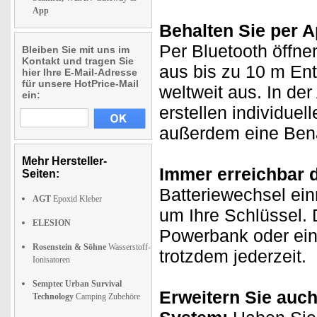
App
Behalten Sie per A
Per Bluetooth öffne
Bleiben Sie mit uns im
Kontakt und tragen Sie
aus bis zu 10 m En
hier Ihre E-Mail-Adresse
für unsere HotPrice-Mail
weltweit aus. In de
ein:
erstellen individue
außerdem eine Bena
Mehr Hersteller-
Immer erreichbar 
Seiten:
Batteriewechsel ein
AGT
Epoxid Kleber
um Ihre Schlüssel.
ELESION
Powerbank oder ein
Rosenstein & Söhne
Wasserstoff-
trotzdem jederzeit.
Ionisatoren
Semptec Urban Survival
Erweitern Sie auch
Technology
Camping Zubehöre