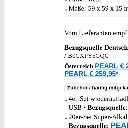
Maße: 59 x 59 x 15 
Vom Lieferanten emp
Bezugsquelle
Deutsch
/
B0CXPY6GQC
PEARL € 2
Österreich
PEARL € 259,95*
Zubehör / häufig mitgeka
4er-Set wiederaufla
USB •
Bezugsquelle
20er-Set Super-Alkal
PEAR
Bezugsquelle
: