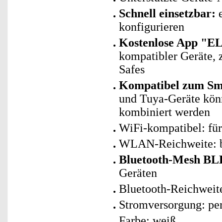
Schnell einsetzbar:
e
konfigurieren
Kostenlose App "E
kompatibler Geräte, z
Safes
Kompatibel zum Sma
und Tuya-Geräte kö
kombiniert werden
WiFi-kompatibel: fü
WLAN-Reichweite: bi
Bluetooth-Mesh BLE
Geräten
Bluetooth-Reichweite:
Stromversorgung: per
Farbe: weiß