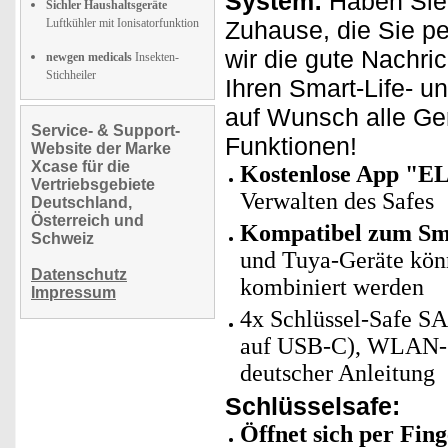
System:
Haben Sie 
Sichler Haushaltsgeräte
Luftkühler mit Ionisatorfunktion
Zuhause, die Sie p
wir die gute Nachric
newgen medicals
Insekten-
Stichheiler
Ihren Smart-Life- u
auf Wunsch alle Ge
Service- & Support-
Funktionen!
Website der Marke
Xcase für die
Kostenlose App "E
Vertriebsgebiete
Verwalten des Safes
Deutschland,
Österreich und
Kompatibel zum Sma
Schweiz
und Tuya-Geräte kö
Datenschutz
kombiniert werden
Impressum
4x Schlüssel-Safe S
auf USB-C), WLAN-G
deutscher Anleitung
Schlüsselsafe:
Öffnet sich per Fi