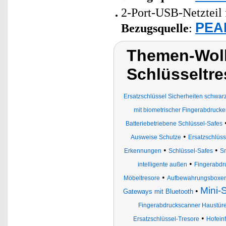
2-Port-USB-Netzteil 
PEAR
Bezugsquelle
:
Themen-Wolk
Schlüsseltr
Ersatzschlüssel Sicherheiten sch
mit biometrischer Fingerabdruc
Batteriebetriebene Schlüssel-Safes
•
Ausweise Schutze
Ersatzschlüs
•
•
Erkennungen
Schlüssel-Safes
Sm
•
intelligente außen
Fingerabdr
•
Möbeltresore
Aufbewahrungsboxen 
Mini-
•
Gateways mit Bluetooth
Fingerabdruckscanner Haustür
•
Ersatzschlüssel-Tresore
Hofein