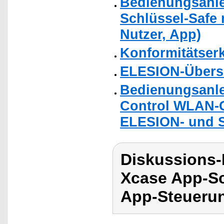
Bedienungsanle
Schlüssel-Safe 
Nutzer, App)
Konformitätser
ELESION-Übers
Bedienungsanle
Control WLAN-G
ELESION- und S
Diskussions
Xcase App-Sc
App-Steueru