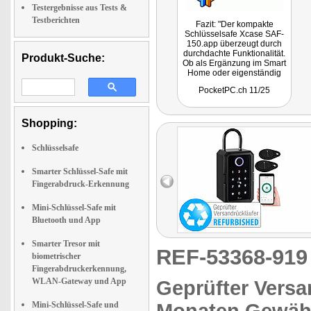
Testergebnisse aus Tests &
Testberichten
Fazit: "Der kompakte
Schlüsselsafe Xcase SAF-
150.app überzeugt durch
durchdachte Funktionalität.
Produkt-Suche:
Ob als Ergänzung im Smart
Home oder eigenständig
betrieben: Das Gerät ist
PocketPC.ch 11/25
ideal geeignet für
Ferienunterkünfte,
Zweitwohnungen oder als
Notfalllösung. Zahlencodes
Shopping:
mit unterschiedlicher
Gültigkeit lassen sich
Schlüsselsafe
bequem und
ausschliesslich per App
einrichten. Über Bluetooth
Smarter Schlüssel-Safe mit
oder via Gateway kann der
Fingerabdruck-Erkennung
Tresor auch aus der Ferne
entsperrt werden - ganz
Mini-Schlüssel-Safe mit
ohne physischen Schlüssel
oder ständige
Bluetooth und App
Cloudverbindung."
Smarter Tresor mit
REF-53368-91
biometrischer
Fingerabdruckerkennung,
WLAN-Gateway und App
Geprüfter Versa
Mini-Schlüssel-Safe und