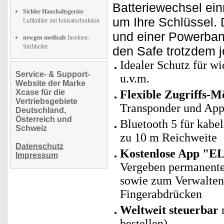
Batteriewechsel ein
Sichler Haushaltsgeräte
um Ihre Schlüssel.
Luftkühler mit Ionisatorfunktion
und einer Powerban
newgen medicals
Insekten-
Stichheiler
den Safe trotzdem j
Idealer Schutz für w
Service- & Support-
u.v.m.
Website der Marke
Xcase für die
Flexible Zugriffs-M
Vertriebsgebiete
Transponder und Ap
Deutschland,
Österreich und
Bluetooth 5 für kabe
Schweiz
zu 10 m Reichweite
Datenschutz
Kostenlose App "E
Impressum
Vergeben permanenter
sowie zum Verwalten
Fingerabdrücken
Weltweit steuerbar
bestellen)