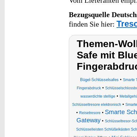
Vom Lieferanten emp
Bezugsquelle
Deutsch
Tres
finden Sie hier:
Themen-Wolk
Safe mit Blu
Fingerabdru
•
Bügel-Schlüsselsafes
Smarte 
•
Fingerabdruck
Schlüsselschlossb
•
wasserdichte stellige
Metallgeh
•
Schlüsseltresore elektronisch
Smarte
Smarte Sch
•
•
Reisetresore
Gateway
•
Schlüsseltresor-Sc
Schlüsselleisten Schlüßelkästen Sch