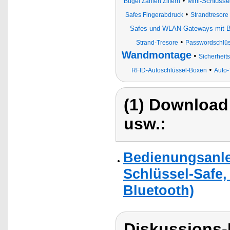
•
Mini-Schlüsse
Bügel Zahlen Ziffern
•
Safes Fingerabdruck
Strandtresore
Safes und WLAN-Gateways mit B
•
Strand-Tresore
Passwordschlüs
Wandmontage
•
Sicherheit
•
RFID-Autoschlüssel-Boxen
Auto-
(1) Download
usw.:
Bedienungsanle
Schlüssel-Safe,
Bluetooth)
Diskussions