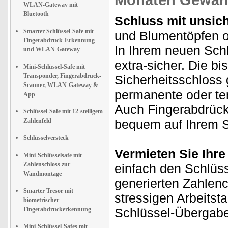
Monaten Gewähr
WLAN-Gateway mit
Bluetooth
Schluss mit unsic
Smarter Schlüssel-Safe mit
und Blumentöpfen od
Fingerabdruck-Erkennung
In Ihrem neuen Sch
und WLAN-Gateway
extra-sicher. Die b
Mini-Schlüssel-Safe mit
Transponder, Fingerabdruck-
Sicherheitsschloss 
Scanner, WLAN-Gateway &
permanente oder te
App
Auch Fingerabdrück
Schlüssel-Safe mit 12-stelligem
Zahlenfeld
bequem auf Ihrem S
Schlüsselversteck
Vermieten Sie Ihre
Mini-Schlüsselsafe mit
Zahlenschloss zur
einfach den Schlüss
Wandmontage
generierten Zahlen
Smarter Tresor mit
stressigen Arbeitsta
biometrischer
Fingerabdruckerkennung
Schlüssel-Übergabe
Mini-Schlüssel-Safes mit