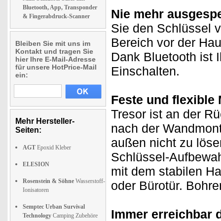
Bluetooth, App, Transponder
Nie mehr ausgespe
& Fingerabdruck-Scanner
Sie den Schlüssel v
Bereich vor der Hau
Bleiben Sie mit uns im
Kontakt und tragen Sie
Dank Bluetooth ist I
hier Ihre E-Mail-Adresse
für unsere HotPrice-Mail
Einschalten.
ein:
Feste und flexible
Tresor ist an der R
Mehr Hersteller-
nach der Wandmonta
Seiten:
außen nicht zu löse
AGT
Epoxid Kleber
Schlüssel-Aufbewah
ELESION
mit dem stabilen Ha
Rosenstein & Söhne
Wasserstoff-
oder Bürotür. Bohren
Ionisatoren
Semptec Urban Survival
Immer erreichbar 
Technology
Camping Zubehöre