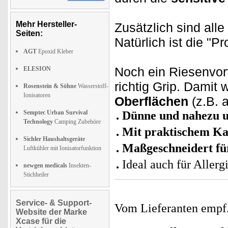
Mehr Hersteller-
Zusätzlich sind all
Seiten:
Natürlich ist die "P
AGT
Epoxid Kleber
Noch ein Riesenvort
ELESION
richtig Grip. Damit 
Rosenstein & Söhne
Wasserstoff-
Ionisatoren
Oberflächen
(z.B. 
Semptec Urban Survival
Dünne und nahezu u
Technology
Camping Zubehöre
Mit praktischem K
Sichler Haushaltsgeräte
Maßgeschneidert fü
Luftkühler mit Ionisatorfunktion
Ideal auch für Allerg
newgen medicals
Insekten-
Stichheiler
Service- & Support-
Vom Lieferanten emp
Website der Marke
Xcase für die