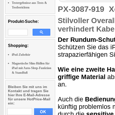
Testergebnisse aus Tests &
PX-3087-919
X
Testberichten
Stilvoller Overal
Produkt-Suche:
verhindert Kabe
Der Rundum-Schu
Shopping:
Schützen Sie das i
strapazierfähigen Si
iPod-Zubehör
Magnetische Slim-Hüllen für
Wie eine zweite Ha
iPad mit Auto-Sleep-Funktion
& Standfuß
griffige Material
abs
an.
Bleiben Sie mit uns im
Kontakt und tragen Sie
hier Ihre E-Mail-Adresse
Auch die
Bedienung
für unsere HotPrice-Mail
ein:
künftig problemlos 
durch die
sensitive