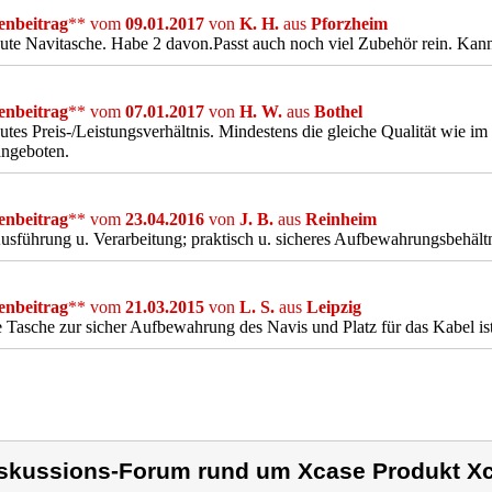
nbeitrag
** vom
09.01.2017
von
K. H.
aus
Pforzheim
ute Navitasche. Habe 2 davon.Passt auch noch viel Zubehör rein. Kan
nbeitrag
** vom
07.01.2017
von
H. W.
aus
Bothel
utes Preis-/Leistungsverhältnis. Mindestens die gleiche Qualität wie im
angeboten.
nbeitrag
** vom
23.04.2016
von
J. B.
aus
Reinheim
usführung u. Verarbeitung; praktisch u. sicheres Aufbewahrungsbehältn
nbeitrag
** vom
21.03.2015
von
L. S.
aus
Leipzig
e Tasche zur sicher Aufbewahrung des Navis und Platz für das Kabel is
skussions-Forum rund um Xcase Produkt X