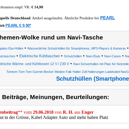
eferanten empf. VK:
€ 14,90
PEARL
quelle
Deutschland
: Artikel ausgelaufen. Ähnliche Produkte bei
PEARL € 9,90*
eich
hemen-Wolke rund um Navi-Tasche
•
ation Etui-Hüllen
Wasserdichte Schutzhüllen für Smartphones, MP3-Players & Kameras
•
•
•
•
•
Elektrische Kühltaschen
utztaschen
Schutzhüllen
Navi-Etuis
Navi-Cases
Na
•
ktrische Wärme- und Kühlboxen 12 V / 230 V
Navi-Schutzhüllen mit Platz für Netztei
Tomtom Tom-Tom Garmin Becker Medion Falk Halter Zoll Halterungen Ladekabel NavG
Schutzhüllen (Smartphone
) Beiträge, Meinungen, Beurteilungen:
nbeitrag
** vom
29.06.2018
von
R. H.
aus
Enger
ut in der Grösse, Kabel Adapter Auto und mehr haben Platz