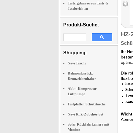
Testergebnisse aus Tests &
Testberichten
Produkt-Suche:
HZ-
Schüt
Ihr Na
Shopping:
besten
optima
Navi Tasche
Die ro
Rahmenlose Kfz-
flexib
Kennzeichenhalter
Pass
Akku-Kompressor-
Scho
Luftpumpe
1 ex
Auß
Festplatten Schutztasche
Wicht
Navi KFZ-Zubehör-Set
Abmes
Solar-Rückfahrkamera mit
Monitor