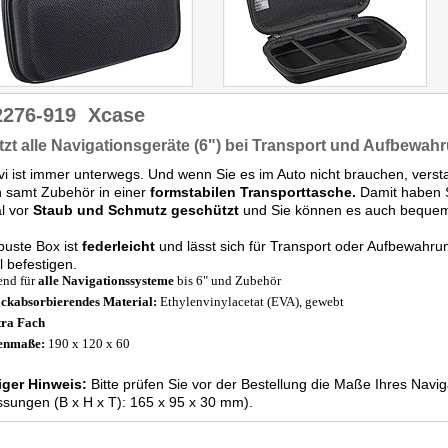
2276-919
Xcase
zt alle Navigationsgeräte (6") bei Transport und Aufbewah
vi ist immer unterwegs. Und wenn Sie es im Auto nicht brauchen, vers
 samt Zubehör in einer
formstabilen Transporttasche.
Damit haben Sie
l vor
Staub und Schmutz geschützt
und Sie können es auch beque
buste Box ist
federleicht
und lässt sich für Transport oder Aufbewahru
el befestigen.
end für
alle Navigationssysteme
bis 6" und Zubehör
ckabsorbierendes Material:
Ethylenvinylacetat (EVA), gewebt
tra Fach
enmaße:
190 x 120 x 60
iger Hinweis:
Bitte prüfen Sie vor der Bestellung die Maße Ihres Navi
sungen (B x H x T): 165 x 95 x 30 mm).