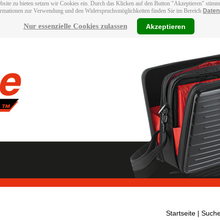
bsite zu bieten setzen wir Cookies ein. Durch das Klicken auf den Button "Akzeptieren" stim
ormationen zur Verwendung und den Widerspruchsmöglichkeiten finden Sie im Bereich
Daten
Nur essenzielle Cookies zulassen
Akzeptieren
Startseite
| Suche