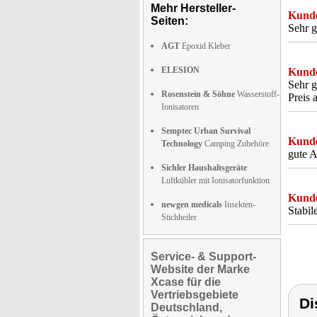
Mehr Hersteller-
Kunde
Seiten:
Sehr g
AGT
Epoxid Kleber
ELESION
Kunde
Sehr g
Rosenstein & Söhne
Wasserstoff-
Preis 
Ionisatoren
Semptec Urban Survival
Kunde
Technology
Camping Zubehöre
gute A
Sichler Haushaltsgeräte
Luftkühler mit Ionisatorfunktion
Kunde
newgen medicals
Insekten-
Stabil
Stichheiler
Service- & Support-
Website der Marke
Xcase für die
Vertriebsgebiete
Di
Deutschland,