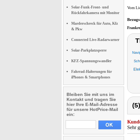
Solar-Funk-Front- und
Vom Li
Rückfahrkamera mit Monitor
Bezugs
Marderschreck für Auto, Kfz
Frankr
& Pkw
T
Connected Live-Radarwarner
Solar-Parkplatzsperre
Navig
KFZ-Spannungswandler
Sch
Ele
Fahrrad-Halterungen für
iPhones & Smartphones
Bleiben Sie mit uns im
Kontakt und tragen Sie
(5
hier Ihre E-Mail-Adresse
für unsere HotPrice-Mail
ein:
Kunde
Sehr g