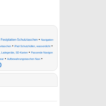
•
•
Festplatten-Schutztaschen
Navigation-
•
•
vitaschen
iPad-Schutzhüllen, wasserdicht
•
le, Ladegeräte, SD-Karten
Passende Navigon
•
•
ear
Aufbewahrungstaschen Navi
)